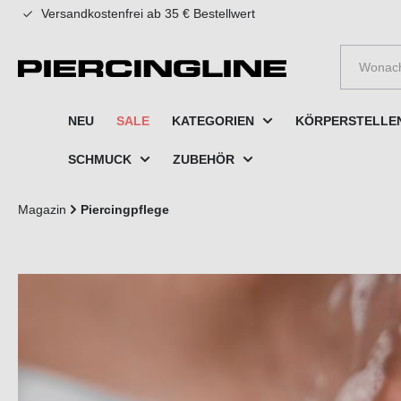
Versandkostenfrei ab 35 € Bestellwert
e springen
Zur Hauptnavigation springen
NEU
SALE
KATEGORIEN
KÖRPERSTELLE
SCHMUCK
ZUBEHÖR
Magazin
Piercingpflege