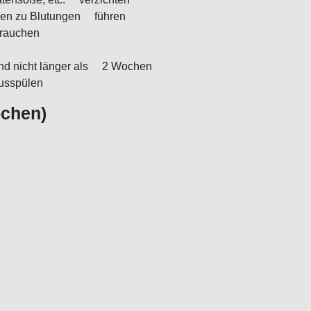
önnen zu Blutungen führen
gs rauchen
 und nicht länger als 2 Wochen
 ausspülen
ochen)