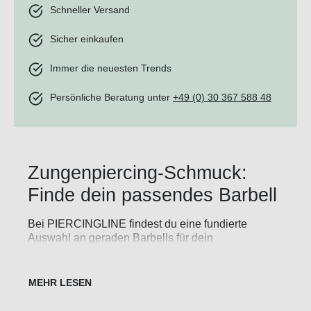
Schneller Versand
Sicher einkaufen
Immer die neuesten Trends
Persönliche Beratung unter
+49 (0) 30 367 588 48
Zungenpiercing-Schmuck:
Finde dein passendes Barbell
Bei PIERCINGLINE findest du eine fundierte
Auswahl an geraden Barbells für dein
Zungenpiercing. Wir bieten dir Modelle aus Titan,
Chirurgenstahl, Gold, PTFE und Acryl - von
schlichten Metallkugeln bis zu Designs mit
Kristallen, Opalen, Perlen oder farbigen Aufsätzen.