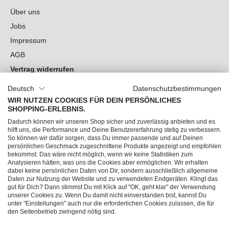
Über uns
Jobs
Impressum
AGB
Vertrag widerrufen
Datenschutz
Deutsch
Datenschutzbestimmungen
Cookie-Einstellungen
WIR NUTZEN COOKIES FÜR DEIN PERSÖNLICHES
SHOPPING-ERLEBNIS.
Du hast Fragen?
Dadurch können wir unseren Shop sicher und zuverlässig anbieten und es
hilft uns, die Performance und Deine Benutzererfahrung stetig zu verbessern.
So können wir dafür sorgen, dass Du immer passende und auf Deinen
Unsere Socials
persönlichen Geschmack zugeschnittene Produkte angezeigt und empfohlen
bekommst. Das wäre nicht möglich, wenn wir keine Statistiken zum
Analysieren hätten, was uns die Cookies aber ermöglichen. Wir erhalten
dabei keine persönlichen Daten von Dir, sondern ausschließlich allgemeine
Daten zur Nutzung der Website und zu verwendeten Endgeräten. Klingt das
gut für Dich? Dann stimmst Du mit Klick auf "OK, geht klar" der Verwendung
unserer Cookies zu. Wenn Du damit nicht einverstanden bist, kannst Du
unter "Einstellungen" auch nur die erforderlichen Cookies zulassen, die für
den Seitenbetrieb zwingend nötig sind.