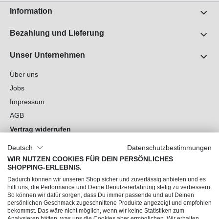
Information
Bezahlung und Lieferung
Unser Unternehmen
Über uns
Jobs
Impressum
AGB
Vertrag widerrufen
Datenschutz
Deutsch
Datenschutzbestimmungen
Cookie-Einstellungen
WIR NUTZEN COOKIES FÜR DEIN PERSÖNLICHES
SHOPPING-ERLEBNIS.
Du hast Fragen?
Dadurch können wir unseren Shop sicher und zuverlässig anbieten und es
hilft uns, die Performance und Deine Benutzererfahrung stetig zu verbessern.
So können wir dafür sorgen, dass Du immer passende und auf Deinen
Unsere Socials
persönlichen Geschmack zugeschnittene Produkte angezeigt und empfohlen
bekommst. Das wäre nicht möglich, wenn wir keine Statistiken zum
Analysieren hätten, was uns die Cookies aber ermöglichen. Wir erhalten