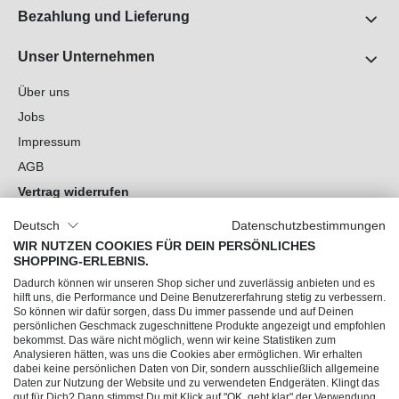
Piercingschmuck – jetzt online shoppen bei
Bezahlung und Lieferung
piercingline!
Was ist ein Eskimo Piercing?
Unser Unternehmen
Über uns
Das Eskimo Piercing wird vertikal durch die
Unterlippe gestochen, wobei beide Kugeln sichtbar
Jobs
sind. Im Gegensatz dazu ist beim Ashley Piercing
Impressum
nur eine Kugel sichtbar. Zudem wird das Eskimo
Piercing senkrecht gestochen, während das Ashley
AGB
waagerecht gestochen wird. Ein weiterer
Vertrag widerrufen
Unterschied besteht darin, dass das Eskimo
Datenschutz
Piercing normalerweise schneller abheilt als das
Deutsch
Datenschutzbestimmungen
Ashley Piercing.
Cookie-Einstellungen
WIR NUTZEN COOKIES FÜR DEIN PERSÖNLICHES
SHOPPING-ERLEBNIS.
Wie wird ein Eskimo Piercing
Du hast Fragen?
Dadurch können wir unseren Shop sicher und zuverlässig anbieten und es
gestochen?
hilft uns, die Performance und Deine Benutzererfahrung stetig zu verbessern.
So können wir dafür sorgen, dass Du immer passende und auf Deinen
Unsere Socials
persönlichen Geschmack zugeschnittene Produkte angezeigt und empfohlen
Zunächst wird die Lippe gründlich desinfiziert,
bekommst. Das wäre nicht möglich, wenn wir keine Statistiken zum
Analysieren hätten, was uns die Cookies aber ermöglichen. Wir erhalten
bevor eine Kanüle senkrecht in die Lippe gestochen
dabei keine persönlichen Daten von Dir, sondern ausschließlich allgemeine
wird. Anschließend wird der Eskimo Piercing
Daten zur Nutzung der Website und zu verwendeten Endgeräten. Klingt das
Schmuck in die Kanüle eingesetzt. Da das
gut für Dich? Dann stimmst Du mit Klick auf "OK, geht klar" der Verwendung