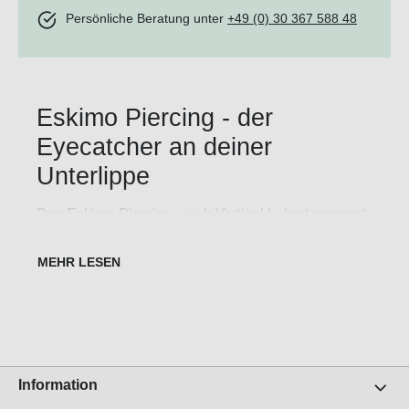
Persönliche Beratung unter
+49 (0) 30 367 588 48
Eskimo Piercing - der
Eyecatcher an deiner
Unterlippe
Das Eskimo Piercing, auch Vertical Labret genannt,
ist eine Form des Unterlippenpiercings, das seinen
Namen von der Kultur der Inuit und Yupik ableitet.
Sowohl Männer als auch Frauen trugen traditionell
das Eskimo Piercing und es hatte eine symbolische
Bedeutung für den sozialen Status. Bei Männern
symbolisierte es Männlichkeit und wurde oft
während der Pubertät gestochen, während es bei
Frauen oft als Schmuck getragen wurde.
Information
Entdecke hochwertigen Vertical Labret