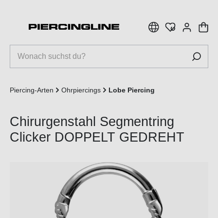
inhalt springen
Piercing-Arten
Ohrpiercings
Lobe Piercing
Chirurgenstahl Segmentring
Clicker DOPPELT GEDREHT