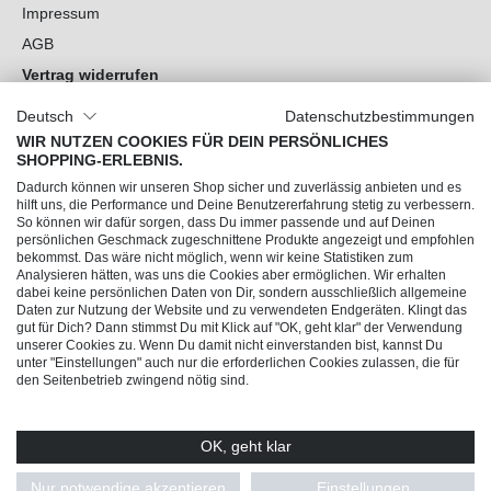
Impressum
AGB
Vertrag widerrufen
Datenschutz
Deutsch
Datenschutzbestimmungen
Cookie-Einstellungen
WIR NUTZEN COOKIES FÜR DEIN PERSÖNLICHES
SHOPPING-ERLEBNIS.
Du hast Fragen?
Dadurch können wir unseren Shop sicher und zuverlässig anbieten und es
hilft uns, die Performance und Deine Benutzererfahrung stetig zu verbessern.
So können wir dafür sorgen, dass Du immer passende und auf Deinen
Unsere Socials
persönlichen Geschmack zugeschnittene Produkte angezeigt und empfohlen
bekommst. Das wäre nicht möglich, wenn wir keine Statistiken zum
Analysieren hätten, was uns die Cookies aber ermöglichen. Wir erhalten
dabei keine persönlichen Daten von Dir, sondern ausschließlich allgemeine
Daten zur Nutzung der Website und zu verwendeten Endgeräten. Klingt das
gut für Dich? Dann stimmst Du mit Klick auf "OK, geht klar" der Verwendung
unserer Cookies zu. Wenn Du damit nicht einverstanden bist, kannst Du
unter "Einstellungen" auch nur die erforderlichen Cookies zulassen, die für
den Seitenbetrieb zwingend nötig sind.
OK, geht klar
© 2026 Trendline direkt GmbH & Co. KG – Alle Rechte vorbehalten
* Alle Preise inkl. gesetzl. Mehrwertsteuer zzgl.
Versandkosten
und ggf.
Nur notwendige akzeptieren
Einstellungen