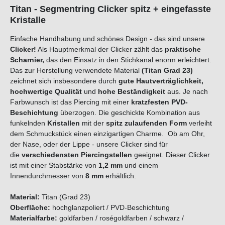
Titan - Segmentring Clicker spitz + eingefasste
Kristalle
Einfache Handhabung und schönes Design - das sind unsere
Clicker!
Als Hauptmerkmal der Clicker zählt das
praktische
Scharnier,
das den Einsatz in den Stichkanal enorm erleichtert.
Das zur Herstellung verwendete Material
(Titan Grad 23)
zeichnet sich insbesondere durch
gute Hautverträglichkeit,
hochwertige Qualität
und
hohe Beständigkeit
aus. Je nach
Farbwunsch ist das Piercing mit einer
kratzfesten PVD-
Beschichtung
überzogen. Die geschickte Kombination aus
funkelnden
Kristallen
mit der
spitz zulaufenden Form
verleiht
dem Schmuckstück einen einzigartigen Charme. Ob am Ohr,
der Nase, oder der Lippe - unsere Clicker sind für
die
verschiedensten Piercingstellen
geeignet. Dieser Clicker
ist mit einer Stabstärke von
1,2 mm
und einem
Innendurchmesser von
8 mm
erhältlich.
Material:
Titan (Grad 23)
Oberfläche:
hochglanzpoliert / PVD-Beschichtung
Materialfarbe:
goldfarben / roségoldfarben / schwarz /