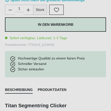
Spare noch mehr bei größerer Bestellmenge
Produkt Anzahl: Gib den gewünschten Wert ein oder benutze di
Stück
IN DEN WARENKORB
Sofort verfügbar, Lieferzeit: 1-3 Tage
Produktnummer:
TTX2016_[216909]
Hochwertige Qualität zu einem fairen Preis
Schneller Versand
Sicher einkaufen
BESCHREIBUNG
PRODUKTDATEN
Titan Segmentring Clicker