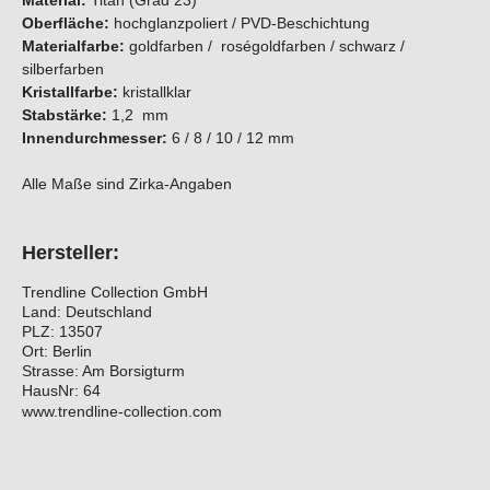
Material:
Titan (Grad 23)
Oberfläche:
hochglanzpoliert / PVD-Beschichtung
Materialfarbe:
goldfarben / roségoldfarben / schwarz /
silberfarben
Kristallfarbe:
kristallklar
Stabstärke:
1,2 mm
Innendurchmesser:
6 / 8 / 10 / 12 mm
Alle Maße sind Zirka-Angaben
Hersteller:
Trendline Collection GmbH
Land: Deutschland
PLZ: 13507
Ort: Berlin
Strasse: Am Borsigturm
HausNr: 64
www.trendline-collection.com