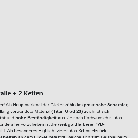
stalle + 2 Ketten
er!
Als Hauptmerkmal der Clicker zählt das
praktische Scharnier,
ellung verwendete Material
(Titan Grad 23)
zeichnet sich
tät
und
hohe Beständigkeit
aus. Je nach Farbwunsch ist das
nders hervorzuheben ist die
weißgoldfarbene PVD-
iht. Als besonderes Highlight zieren das Schmuckstück
i
Ketten
an dem Clicker befestigt, welche sich zum Beispiel beim