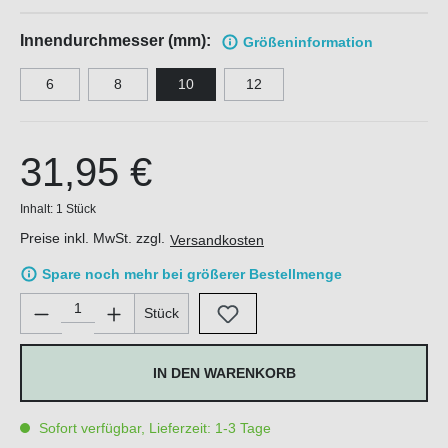
Innendurchmesser (mm):
Größen
information
6
8
10
12
31,95 €
Inhalt:
1 Stück
Preise inkl. MwSt. zzgl.
Versandkosten
Spare noch mehr bei größerer Bestellmenge
Produkt Anzahl: Gib den gewünschten Wert ein oder benutze di
Stück
IN DEN WARENKORB
Sofort verfügbar, Lieferzeit: 1-3 Tage