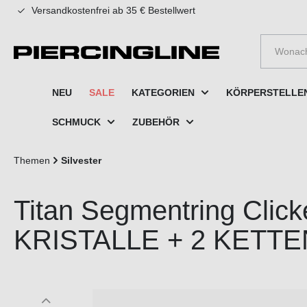
Versandkostenfrei ab 35 € Bestellwert
e springen
Zur Hauptnavigation springen
NEU
SALE
KATEGORIEN
KÖRPERSTELLE
SCHMUCK
ZUBEHÖR
Themen
Silvester
Titan Segmentring Cli
KRISTALLE + 2 KETTE