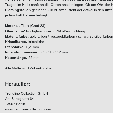
Tragen im Helix sanft an die Ohren anschmiegen. Ob am Ohr, der Na
Piercingstellen
geeignet. Zur Auswahl steht der Artikel in den
unte
jedem Fall
1,2 mm
beträgt.
Material:
Titan (Grad 23)
Oberfläche:
hochglanzpoliert / PVD-Beschichtung
Materialfarbe:
goldfarben / roségoldfarben / schwarz / silberfarbe
Kristallfarbe:
kristallklar
Stabstärke:
1,2 mm
Innendurchmesser:
6 / 8 / 10 / 12 mm
Kettenlänge:
22 mm
Alle Maße sind Zirka-Angaben
Hersteller:
Trendline Collection GmbH
Am Borsigturm 64
13507 Berlin
www.trendline-collection.com