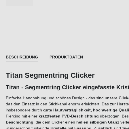
BESCHREIBUNG
PRODUKTDATEN
Titan Segmentring Clicker
Titan - Segmentring Clicker eingefasste Kri
Einfache Handhabung und schönes Design - das sind unsere
Click
das den Einsatz in den Stichkanal enorm erleichtert. Das zur Herst
insbesondere durch
gute Hautverträglichkeit, hochwertige Quali
Piercing mit einer
kratzfesten PVD-Beschichtung
überzogen. Beso
Beschichtung,
die dem Clicker einen
hellen silbrigen Glanz
verle
wunderschön funkelnde
Kristalle
mit
Fassung.
Zusätzlich sind
zwe