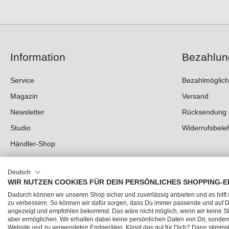
Information
Bezahlun
Service
Bezahlmöglich
Magazin
Versand
Newsletter
Rücksendung
Studio
Widerrufsbele
Händler-Shop
Deutsch
WIR NUTZEN COOKIES FÜR DEIN PERSÖNLICHES SHOPPING-E
Dadurch können wir unseren Shop sicher und zuverlässig anbieten und es hilft
zu verbessern. So können wir dafür sorgen, dass Du immer passende und auf
angezeigt und empfohlen bekommst. Das wäre nicht möglich, wenn wir keine Sta
aber ermöglichen. Wir erhalten dabei keine persönlichen Daten von Dir, sonder
Website und zu verwendeten Endgeräten. Klingt das gut für Dich? Dann stimmst 