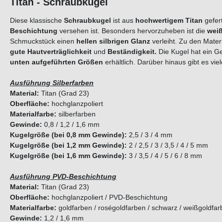
Titan - Schraubkugel
Diese klassische
Schraubkugel
ist aus
hochwertigem Titan
gefer
Beschichtung
versehen ist. Besonders hervorzuheben ist die
wei
Schmuckstück einen
hellen silbrigen Glanz
verleiht. Zu den Mate
gute Hautverträglichkeit
und
Beständigkeit.
Die Kugel hat ein 
unten aufgeführten Größen
erhältlich. Darüber hinaus gibt es 
Ausführung Silberfarben
Material:
Titan (Grad 23)
Oberfläche:
hochglanzpoliert
Materialfarbe:
silberfarben
Gewinde:
0,8 / 1,2 / 1,6 mm
Kugelgröße (bei 0,8 mm Gewinde):
2,5 / 3 / 4 mm
Kugelgröße (bei 1,2 mm Gewinde):
2 / 2,5 / 3 / 3,5 / 4 / 5 mm
Kugelgröße (bei 1,6 mm Gewinde):
3 / 3,5 / 4 / 5 / 6 / 8 mm
Ausführung PVD-Beschichtung
Material:
Titan (Grad 23)
Oberfläche:
hochglanzpoliert / PVD-Beschichtung
Materialfarbe:
goldfarben / roségoldfarben / schwarz / weißgoldfa
Gewinde:
1,2 / 1,6 mm