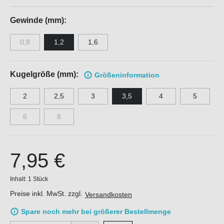
Gewinde (mm):
0,8
1,2
1,6
Kugelgröße (mm):
Größen
information
2
2,5
3
3,5
4
5
6
8
7,95 €
Inhalt:
1 Stück
Preise inkl. MwSt. zzgl.
Versandkosten
Spare noch mehr bei größerer Bestellmenge