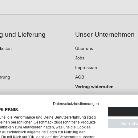
g und Lieferung
Unser Unternehmen
keiten
Über uns
Jobs
Impressum
hrung
AGB
Vertrag widerrufen
Datenschutz
Datenschutzbestimmungen
Cookie-Einstellungen
RLEBNIS.
 uns, die Performance und Deine Benutzererfahrung stetig
 Deinen persönlichen Geschmack zugeschnittene Produkte
Nur notw
tistiken zum Analysieren hätten, was uns die Cookies
n ausschließlich allgemeine Daten zur Nutzung der
Du mit Klick auf "OK, geht klar" der Verwendung unserer