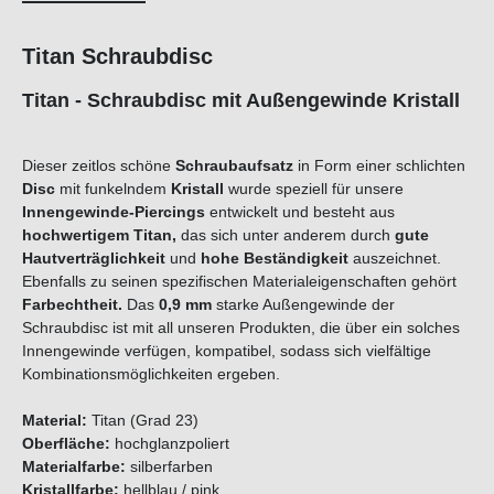
Titan Schraubdisc
Titan - Schraubdisc mit Außengewinde Kristall
Dieser zeitlos schöne
Schraubaufsatz
in Form einer schlichten
Disc
mit funkelndem
Kristall
wurde speziell für unsere
Innengewinde-Piercings
entwickelt und besteht aus
hochwertigem
Titan
,
das sich unter anderem durch
gute
Hautverträglichkeit
und
hohe Beständigkeit
auszeichnet.
Ebenfalls zu seinen spezifischen Materialeigenschaften gehört
Farbechtheit.
Das
0,9 mm
starke Außengewinde der
Schraubdisc ist mit all unseren Produkten, die über ein solches
Innengewinde verfügen, kompatibel, sodass sich vielfältige
Kombinationsmöglichkeiten ergeben.
Material:
Titan (Grad 23)
Oberfläche:
hochglanzpoliert
Materialfarbe:
silberfarben
Kristallfarbe:
hellblau / pink