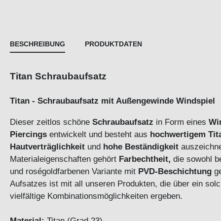
BESCHREIBUNG
PRODUKTDATEN
Titan Schraubaufsatz
Titan - Schraubaufsatz mit Außengewinde 
Dieser zeitlos schöne
Schraubaufsatz
in Form eines
Wi
Piercings
entwickelt und besteht aus
hochwertigem
Tit
Hautverträglichkeit
und
hohe Beständigkeit
auszeichne
Materialeigenschaften gehört
Farbechtheit,
die sowohl be
und roségoldfarbenen Variante mit
PVD-Beschichtung
ge
Aufsatzes ist mit all unseren Produkten, die über ein so
vielfältige Kombinationsmöglichkeiten ergeben.
Material:
Titan (Grad 23)