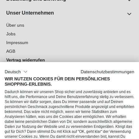
Unser Unternehmen
Über uns
Jobs
Impressum
AGB
Vertrag widerrufen
Datenschutz
Deutsch
Datenschutzbestimmungen
Cookie-Einstellungen
WIR NUTZEN COOKIES FÜR DEIN PERSÖNLICHES
SHOPPING-ERLEBNIS.
Du hast Fragen?
Dadurch können wir unseren Shop sicher und zuverlässig anbieten und es
hilft uns, die Performance und Deine Benutzererfahrung stetig zu verbessern.
So können wir dafür sorgen, dass Du immer passende und auf Deinen
Unsere Socials
persönlichen Geschmack zugeschnittene Produkte angezeigt und empfohlen
bekommst. Das wäre nicht möglich, wenn wir keine Statistiken zum
Analysieren hätten, was uns die Cookies aber ermöglichen. Wir erhalten
dabei keine persönlichen Daten von Dir, sondern ausschließlich allgemeine
Daten zur Nutzung der Website und zu verwendeten Endgeräten. Klingt das
gut für Dich? Dann stimmst Du mit Klick auf "OK, geht klar" der Verwendung
unserer Cookies zu. Wenn Du damit nicht einverstanden bist, kannst Du