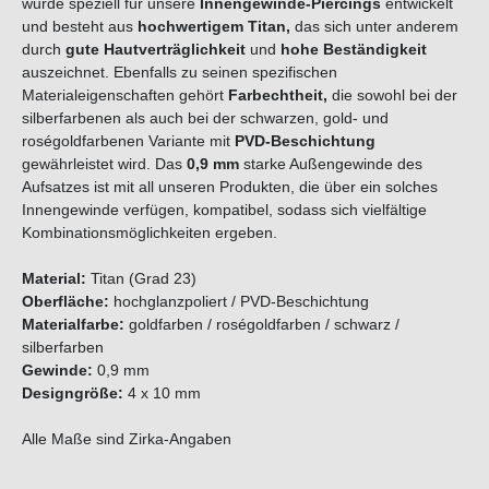
wurde speziell für unsere
Innengewinde-Piercings
entwickelt
und besteht aus
hochwertigem
Titan
,
das sich unter anderem
durch
gute Hautverträglichkeit
und
hohe Beständigkeit
auszeichnet. Ebenfalls zu seinen spezifischen
Materialeigenschaften gehört
Farbechtheit,
die sowohl bei der
silberfarbenen als auch bei der schwarzen, gold- und
roségoldfarbenen Variante mit
PVD-Beschichtung
gewährleistet wird. Das
0,9 mm
starke Außengewinde des
Aufsatzes ist mit all unseren Produkten, die über ein solches
Innengewinde verfügen, kompatibel, sodass sich vielfältige
Kombinationsmöglichkeiten ergeben.
Material:
Titan (Grad 23)
Oberfläche:
hochglanzpoliert / PVD-Beschichtung
Materialfarbe:
goldfarben / roségoldfarben / schwarz /
silberfarben
Gewinde:
0,9 mm
Designgröße:
4 x 10 mm
Alle Maße sind Zirka-Angaben