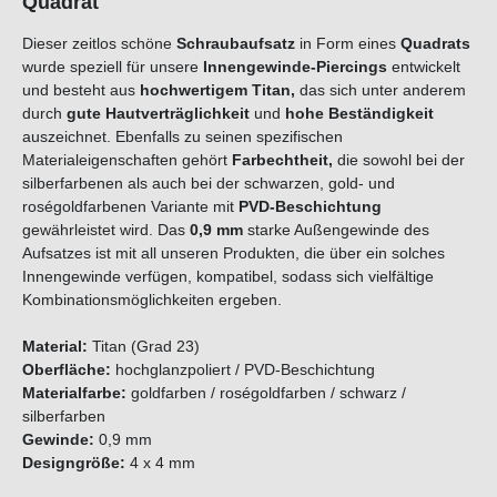
Quadrat
Dieser zeitlos schöne
Schraubaufsatz
in Form eines
Quadrats
wurde speziell für unsere
Innengewinde-Piercings
entwickelt
und besteht aus
hochwertigem
Titan
,
das sich unter anderem
durch
gute Hautverträglichkeit
und
hohe Beständigkeit
auszeichnet. Ebenfalls zu seinen spezifischen
Materialeigenschaften gehört
Farbechtheit,
die sowohl bei der
silberfarbenen als auch bei der schwarzen, gold- und
roségoldfarbenen Variante mit
PVD-Beschichtung
gewährleistet wird. Das
0,9 mm
starke Außengewinde des
Aufsatzes ist mit all unseren Produkten, die über ein solches
Innengewinde verfügen, kompatibel, sodass sich vielfältige
Kombinationsmöglichkeiten ergeben.
Material:
Titan (Grad 23)
Oberfläche:
hochglanzpoliert / PVD-Beschichtung
Materialfarbe:
goldfarben / roségoldfarben / schwarz /
silberfarben
Gewinde:
0,9 mm
Designgröße:
4 x 4 mm