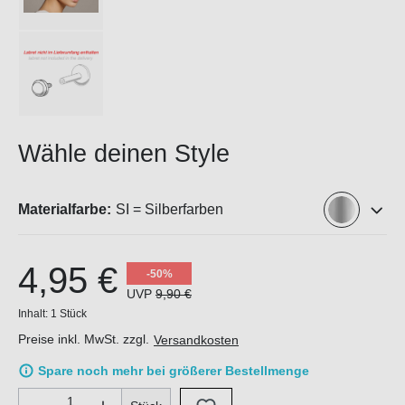
Wähle deinen Style
Materialfarbe:
SI = Silberfarben
4,95 €
-50%
UVP
9,90 €
Inhalt:
1 Stück
Preise inkl. MwSt. zzgl.
Versandkosten
Spare noch mehr bei größerer Bestellmenge
Produkt Anzahl: Gib den gewünschten Wert ein oder benutze di