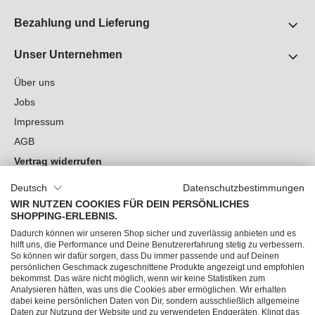
Bezahlung und Lieferung
Unser Unternehmen
Über uns
Jobs
Impressum
AGB
Vertrag widerrufen
Datenschutz
Deutsch
Datenschutzbestimmungen
Cookie-Einstellungen
WIR NUTZEN COOKIES FÜR DEIN PERSÖNLICHES
SHOPPING-ERLEBNIS.
Du hast Fragen?
Dadurch können wir unseren Shop sicher und zuverlässig anbieten und es
hilft uns, die Performance und Deine Benutzererfahrung stetig zu verbessern.
So können wir dafür sorgen, dass Du immer passende und auf Deinen
Unsere Socials
persönlichen Geschmack zugeschnittene Produkte angezeigt und empfohlen
bekommst. Das wäre nicht möglich, wenn wir keine Statistiken zum
Analysieren hätten, was uns die Cookies aber ermöglichen. Wir erhalten
dabei keine persönlichen Daten von Dir, sondern ausschließlich allgemeine
Daten zur Nutzung der Website und zu verwendeten Endgeräten. Klingt das