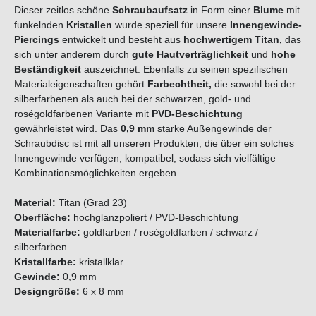
Dieser zeitlos schöne
Schraubaufsatz
in Form einer
Blume
mit
funkelnden
Kristallen
wurde speziell für unsere
Innengewinde-
Piercings
entwickelt und besteht aus
hochwertigem
Titan
,
das
sich unter anderem durch
gute Hautverträglichkeit
und
hohe
Beständigkeit
auszeichnet. Ebenfalls zu seinen spezifischen
Materialeigenschaften gehört
Farbechtheit,
die sowohl bei der
silberfarbenen als auch bei der schwarzen, gold- und
roségoldfarbenen Variante mit
PVD-Beschichtung
gewährleistet wird. Das
0,9 mm
starke Außengewinde der
Schraubdisc ist mit all unseren Produkten, die über ein solches
Innengewinde verfügen, kompatibel, sodass sich vielfältige
Kombinationsmöglichkeiten ergeben.
Material:
Titan (Grad 23)
Oberfläche:
hochglanzpoliert / PVD-Beschichtung
Materialfarbe:
goldfarben / roségoldfarben / schwarz /
silberfarben
Kristallfarbe:
kristallklar
Gewinde:
0,9 mm
Designgröße:
6 x 8 mm