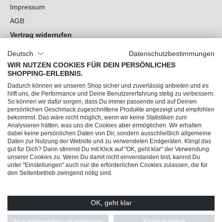
Impressum
AGB
Vertrag widerrufen
Datenschutz
Deutsch
Datenschutzbestimmungen
Cookie-Einstellungen
WIR NUTZEN COOKIES FÜR DEIN PERSÖNLICHES
SHOPPING-ERLEBNIS.
Du hast Fragen?
Dadurch können wir unseren Shop sicher und zuverlässig anbieten und es
hilft uns, die Performance und Deine Benutzererfahrung stetig zu verbessern.
So können wir dafür sorgen, dass Du immer passende und auf Deinen
Unsere Socials
persönlichen Geschmack zugeschnittene Produkte angezeigt und empfohlen
bekommst. Das wäre nicht möglich, wenn wir keine Statistiken zum
Analysieren hätten, was uns die Cookies aber ermöglichen. Wir erhalten
dabei keine persönlichen Daten von Dir, sondern ausschließlich allgemeine
Daten zur Nutzung der Website und zu verwendeten Endgeräten. Klingt das
gut für Dich? Dann stimmst Du mit Klick auf "OK, geht klar" der Verwendung
unserer Cookies zu. Wenn Du damit nicht einverstanden bist, kannst Du
unter "Einstellungen" auch nur die erforderlichen Cookies zulassen, die für
den Seitenbetrieb zwingend nötig sind.
OK, geht klar
© 2026 Trendline direkt GmbH & Co. KG – Alle Rechte vorbehalten
* Alle Preise inkl. gesetzl. Mehrwertsteuer zzgl.
Versandkosten
und ggf.
Nur notwendige akzeptieren
Einstellungen