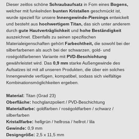
Dieser zeitlos schöne
Schraubaufsatz
in Fom eines
Bogens,
welcher mit funkelnden
bunten
Kristallen
geschmückt ist,
wurde speziell für unsere
Innengewinde-Piercings
entwickelt
und besteht aus
hochwertigem
Titan
,
das sich unter anderem
durch
gute Hautverträglichkeit
und
hohe Beständigkeit
auszeichnet. Ebenfalls zu seinen spezifischen
Materialeigenschaften gehört
Farbechtheit,
die sowohl bei der
silberfarbenen als auch bei der schwarzen, gold- und
roségoldfarbenen Variante mit
PVD-Beschichtung
gewährleistet wird. Das
0,9 mm
starke Außengewinde des
Aufsatzes ist mit all unseren Produkten, die über ein solches
Innengewinde verfügen, kompatibel, sodass sich vielfältige
Kombinationsmöglichkeiten ergeben.
Material:
Titan (Grad 23)
Oberfläche:
hochglanzpoliert / PVD-Beschichtung
Materialfarbe:
goldfarben / roségoldfarben / schwarz /
silberfarben
Kristallfarbe:
hellgrün / hellrosa / hellrot / lila
Gewinde:
0,9 mm
Designgröße:
2,5 x 11,5 mm