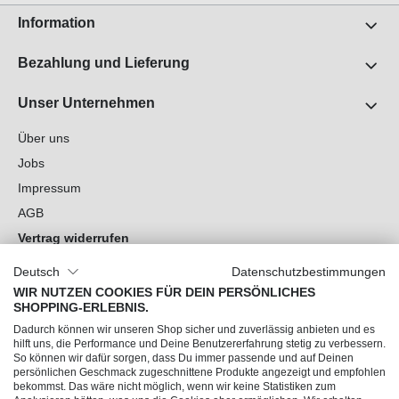
Information
Bezahlung und Lieferung
Unser Unternehmen
Über uns
Jobs
Impressum
AGB
Vertrag widerrufen
Datenschutz
Deutsch
Datenschutzbestimmungen
Cookie-Einstellungen
WIR NUTZEN COOKIES FÜR DEIN PERSÖNLICHES
SHOPPING-ERLEBNIS.
Du hast Fragen?
Dadurch können wir unseren Shop sicher und zuverlässig anbieten und es
hilft uns, die Performance und Deine Benutzererfahrung stetig zu verbessern.
So können wir dafür sorgen, dass Du immer passende und auf Deinen
Unsere Socials
persönlichen Geschmack zugeschnittene Produkte angezeigt und empfohlen
bekommst. Das wäre nicht möglich, wenn wir keine Statistiken zum