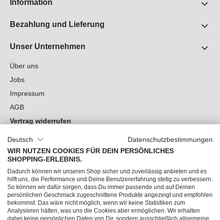
Information
Bezahlung und Lieferung
Unser Unternehmen
Über uns
Jobs
Impressum
AGB
Vertrag widerrufen
Datenschutz
Deutsch
Datenschutzbestimmungen
Cookie-Einstellungen
WIR NUTZEN COOKIES FÜR DEIN PERSÖNLICHES
SHOPPING-ERLEBNIS.
Du hast Fragen?
Dadurch können wir unseren Shop sicher und zuverlässig anbieten und es
hilft uns, die Performance und Deine Benutzererfahrung stetig zu verbessern.
So können wir dafür sorgen, dass Du immer passende und auf Deinen
Unsere Socials
persönlichen Geschmack zugeschnittene Produkte angezeigt und empfohlen
bekommst. Das wäre nicht möglich, wenn wir keine Statistiken zum
Analysieren hätten, was uns die Cookies aber ermöglichen. Wir erhalten
dabei keine persönlichen Daten von Dir, sondern ausschließlich allgemeine