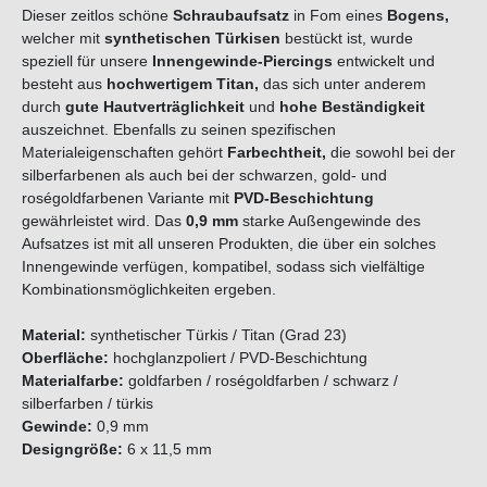
Dieser zeitlos schöne
Schraubaufsatz
in Fom eines
Bogens,
welcher mit
synthetischen Türkisen
bestückt ist, wurde
speziell für unsere
Innengewinde-Piercings
entwickelt und
besteht aus
hochwertigem
Titan
,
das sich unter anderem
durch
gute Hautverträglichkeit
und
hohe Beständigkeit
auszeichnet. Ebenfalls zu seinen spezifischen
Materialeigenschaften gehört
Farbechtheit,
die sowohl bei der
silberfarbenen als auch bei der schwarzen, gold- und
roségoldfarbenen Variante mit
PVD-Beschichtung
gewährleistet wird. Das
0,9 mm
starke Außengewinde des
Aufsatzes ist mit all unseren Produkten, die über ein solches
Innengewinde verfügen, kompatibel, sodass sich vielfältige
Kombinationsmöglichkeiten ergeben.
Material:
synthetischer Türkis / Titan (Grad 23)
Oberfläche:
hochglanzpoliert / PVD-Beschichtung
Materialfarbe:
goldfarben / roségoldfarben / schwarz /
silberfarben / türkis
Gewinde:
0,9 mm
Designgröße:
6 x 11,5 mm