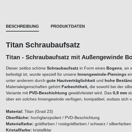
BESCHREIBUNG
PRODUKTDATEN
Titan Schraubaufsatz
Titan - Schraubaufsatz mit Außengewinde Bog
Dieser zeitlos schöne
Schraubaufsatz
in Form eines
Bogens
, an
befestigt ist, wurde speziell für unsere
Innengewinde-Piercings
en
unter anderem durch
gute Hautverträglichkeit
und
hohe Beständ
Materialeigenschaften gehört
Farbechtheit,
die sowohl bei der sil
Variante mit
PVD-Beschichtung
gewährleistet wird. Das
0,9 mm
st
über ein solches Innengewinde verfügen, kompatibel, sodass sich
Material:
Titan (Grad 23)
Oberfläche:
hochglanzpoliert / PVD-Beschichtung
Materialfarbe:
goldfarben / roségoldfarben / schwarz / silberfarben
Kristallfarbe:
kristallklar