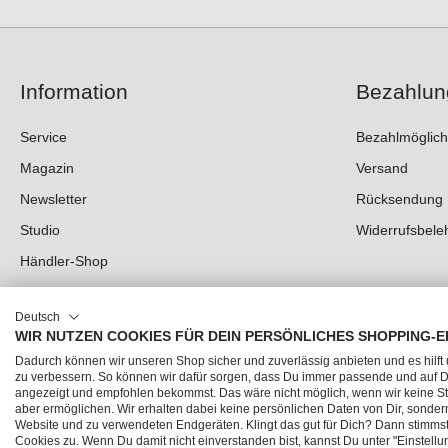
Information
Bezahlun
Service
Bezahlmöglich
Magazin
Versand
Newsletter
Rücksendung
Studio
Widerrufsbele
Händler-Shop
Deutsch
WIR NUTZEN COOKIES FÜR DEIN PERSÖNLICHES SHOPPING-E
Dadurch können wir unseren Shop sicher und zuverlässig anbieten und es hilft
zu verbessern. So können wir dafür sorgen, dass Du immer passende und auf
angezeigt und empfohlen bekommst. Das wäre nicht möglich, wenn wir keine Sta
aber ermöglichen. Wir erhalten dabei keine persönlichen Daten von Dir, sonder
Website und zu verwendeten Endgeräten. Klingt das gut für Dich? Dann stimmst 
© 2026 Trendline direkt GmbH & Co. KG – Alle Rechte vorbehalten
Cookies zu. Wenn Du damit nicht einverstanden bist, kannst Du unter "Einstellu