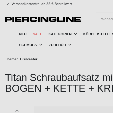
Versandkostenfrei ab 35 € Bestellwert
e springen
Zur Hauptnavigation springen
NEU
SALE
KATEGORIEN
KÖRPERSTELLE
SCHMUCK
ZUBEHÖR
Themen
Silvester
Titan Schraubaufsatz m
BOGEN + KETTE + K