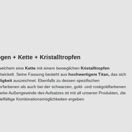
en + Kette + Kristalltropfen
 welchem eine
Kette
mit einem beweglichen
Kristall
tropfen
twickelt. Seine Fassung besteht aus
hochwertigem
Titan
,
das sich
igkeit
auszeichnet. Ebenfalls zu dessen spezifischen
berfarbenen als auch bei der schwarzen, gold- und roségoldfarbenen
arke Außengewinde des Aufsatzes ist mit all unseren Produkten, die
 vielfältige Kombinationsmöglichkeiten ergeben.