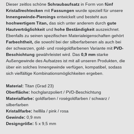
Dieser zeitlos schöne
Schraubaufsatz
in Form von
fünf
Kristallrechtecken
mit
Fassungen
wurde speziell für unsere
Innengewinde-Piercings
entwickelt und besteht aus
hochwertigem
Titan
,
das sich unter anderem durch
gute
Hautverträglichkeit
und
hohe Beständigkeit
auszeichnet.
Ebenfalls zu seinen spezifischen Materialeigenschaften gehört
Farbechtheit,
die sowohl bei der silberfarbenen als auch bei
der schwarzen, gold- und roségoldfarbenen Variante mit
PVD-
Beschichtung
gewährleistet wird. Das
0,9 mm
starke
Außengewinde des Aufsatzes ist mit all unseren Produkten, die
über ein solches Innengewinde verfügen, kompatibel, sodass
sich vielfältige Kombinationsmöglichkeiten ergeben.
Material:
Titan (Grad 23)
Oberfläche:
hochglanzpoliert / PVD-Beschichtung
Materialfarbe:
goldfarben / roségoldfarben / schwarz /
silberfarben
Kristallfarbe:
helllila / pink / rosa
Gewinde:
0,9 mm
Designgröße:
5 x 9,5 mm