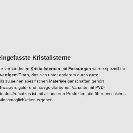
winde 2 eingefasste Kristallsterne
er verbundenen
Kristallsternen
mit
Fassungen
wurde speziell für
wertigem
Titan
,
das sich unter anderem durch
gute
lls zu seinen spezifischen Materialeigenschaften gehört
chwarzen, gold- und roségoldfarbenen Variante mit
PVD-
 des Aufsatzes ist mit all unseren Produkten, die über ein solches
binationsmöglichkeiten ergeben.
n