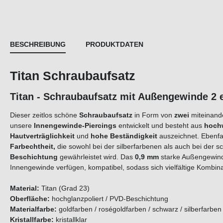
BESCHREIBUNG
PRODUKTDATEN
Titan Schraubaufsatz
Titan - Schraubaufsatz mit Außenge
Dieser zeitlos schöne
Schraubaufsatz
in Form von
z
w
e
i
miteinand
unsere
Innengewinde-Piercings
entwickelt und besteht aus
hoch
Hautverträglichkeit
und
hohe Beständigkeit
auszeichnet. Ebenfa
Farbechtheit,
die sowohl bei der silberfarbenen als auch bei der s
Beschichtung
gewährleistet wird. Das
0,9 mm
starke Außengewinde
Innengewinde verfügen, kompatibel, sodass sich vielfältige Kom
Material:
Titan (Grad 23)
Oberfläche:
hochglanzpoliert / PVD-Beschichtung
Materialfarbe:
goldfarben / roségoldfarben / schwarz / silberfarbe
Kristallfarbe:
kristallklar