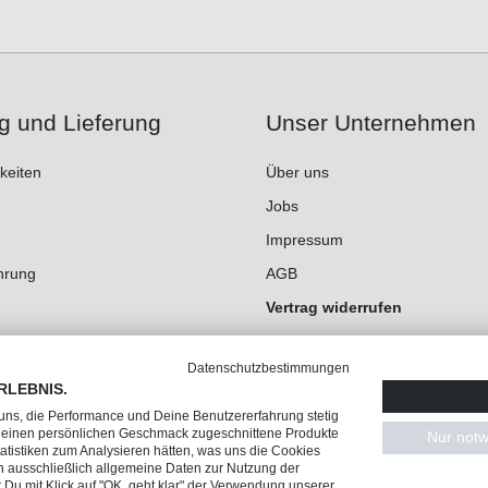
g und Lieferung
Unser Unternehmen
keiten
Über uns
Jobs
Impressum
hrung
AGB
Vertrag widerrufen
Datenschutz
Datenschutzbestimmungen
Cookie-Einstellungen
RLEBNIS.
 uns, die Performance und Deine Benutzererfahrung stetig
 Deinen persönlichen Geschmack zugeschnittene Produkte
Nur notw
tistiken zum Analysieren hätten, was uns die Cookies
n ausschließlich allgemeine Daten zur Nutzung der
Du mit Klick auf "OK, geht klar" der Verwendung unserer