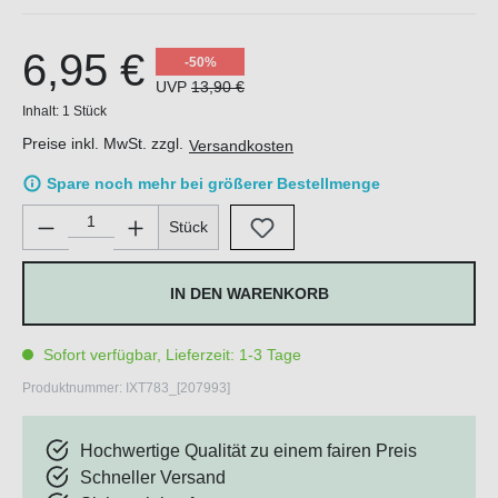
6,95 €
-50%
UVP
13,90 €
Inhalt:
1 Stück
Preise inkl. MwSt. zzgl.
Versandkosten
Spare noch mehr bei größerer Bestellmenge
Produkt Anzahl: Gib den gewünschten Wert ein oder benutze di
Stück
IN DEN WARENKORB
Sofort verfügbar, Lieferzeit: 1-3 Tage
Produktnummer:
IXT783_[207993]
Hochwertige Qualität zu einem fairen Preis
Schneller Versand