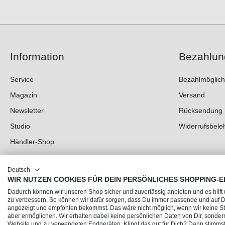
Information
Bezahlun
Service
Bezahlmöglich
Magazin
Versand
Newsletter
Rücksendung
Studio
Widerrufsbele
Händler-Shop
Deutsch
WIR NUTZEN COOKIES FÜR DEIN PERSÖNLICHES SHOPPING-E
Dadurch können wir unseren Shop sicher und zuverlässig anbieten und es hilft
zu verbessern. So können wir dafür sorgen, dass Du immer passende und auf
angezeigt und empfohlen bekommst. Das wäre nicht möglich, wenn wir keine Sta
aber ermöglichen. Wir erhalten dabei keine persönlichen Daten von Dir, sonder
Website und zu verwendeten Endgeräten. Klingt das gut für Dich? Dann stimmst 