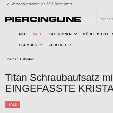
Versandkostenfrei ab 35 € Bestellwert
e springen
Zur Hauptnavigation springen
NEU
SALE
KATEGORIEN
KÖRPERSTELLE
SCHMUCK
ZUBEHÖR
Themen
Winter
Titan Schraubaufsatz m
EINGEFASSTE KRIST
SALE