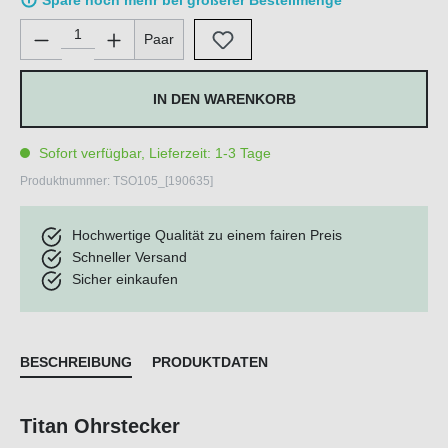
Spare noch mehr bei größerer Bestellmenge
Produkt Anzahl: Gib den gewünschten Wert ein oder benutze di
Paar
IN DEN WARENKORB
Sofort verfügbar, Lieferzeit: 1-3 Tage
Produktnummer:
TSO105_[190635]
Hochwertige Qualität zu einem fairen Preis
Schneller Versand
Sicher einkaufen
BESCHREIBUNG
PRODUKTDATEN
Titan Ohrstecker