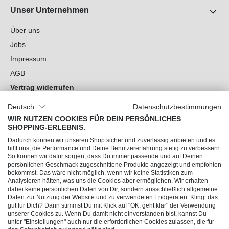
Unser Unternehmen
Über uns
Jobs
Impressum
AGB
Vertrag widerrufen
Datenschutz
Deutsch
Datenschutzbestimmungen
Cookie-Einstellungen
WIR NUTZEN COOKIES FÜR DEIN PERSÖNLICHES
SHOPPING-ERLEBNIS.
Du hast Fragen?
Dadurch können wir unseren Shop sicher und zuverlässig anbieten und es
hilft uns, die Performance und Deine Benutzererfahrung stetig zu verbessern.
So können wir dafür sorgen, dass Du immer passende und auf Deinen
Unsere Socials
persönlichen Geschmack zugeschnittene Produkte angezeigt und empfohlen
bekommst. Das wäre nicht möglich, wenn wir keine Statistiken zum
Analysieren hätten, was uns die Cookies aber ermöglichen. Wir erhalten
dabei keine persönlichen Daten von Dir, sondern ausschließlich allgemeine
Daten zur Nutzung der Website und zu verwendeten Endgeräten. Klingt das
gut für Dich? Dann stimmst Du mit Klick auf "OK, geht klar" der Verwendung
unserer Cookies zu. Wenn Du damit nicht einverstanden bist, kannst Du
unter "Einstellungen" auch nur die erforderlichen Cookies zulassen, die für