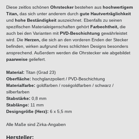
Diese zeitlos schönen
Ohrstecker
bestehen aus
hochwertigem
Titan,
das sich unter anderem durch
gute Hautverträglichkeit
und
hohe Beständigkeit
auszeichnet. Ebenfalls zu seinen
spezifischen Materialeigenschaften gehört
Farbechtheit,
die
auch bei den Varianten mit
PVD-Beschichtung
gewährleistet
wird. Die
Herzen,
die sich an den vorderen Enden der Stecker
befinden, wirken aufgrund ihres schlichten Designs besonders
ansprechend. Außerdem werden die Ohrstecker wie abgebildet
paarweise
geliefert.
Material:
Titan (Grad 23)
Oberfläche:
hochglanzpoliert / PVD-Beschichtung
Materialfarbe:
goldfarben / roségoldfarben / schwarz /
silberfarben
Stabstärke:
0,8 mm
Stablänge:
11 mm
Designgröße (Herz):
6 x 5,5 mm
Alle Maße sind Zirka-Angaben
Hersteller: