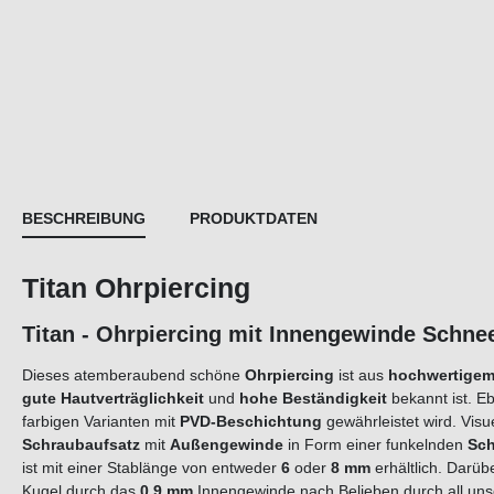
BESCHREIBUNG
PRODUKTDATEN
Titan Ohrpiercing
Titan - Ohrpiercing mit Innengewinde Schne
Dieses atemberaubend schöne
Ohrpiercing
ist aus
hochwertigem
gute Hautverträglichkeit
und
hohe Beständigkeit
bekannt ist. E
farbigen Varianten mit
PVD-Beschichtung
gewährleistet wird. Vis
Schraubaufsatz
mit
Außengewinde
in Form einer funkelnden
Sch
ist mit einer Stablänge von entweder
6
oder
8 mm
erhältlich. Darüb
Kugel durch das
0,9 mm
Innengewinde nach Belieben durch all un