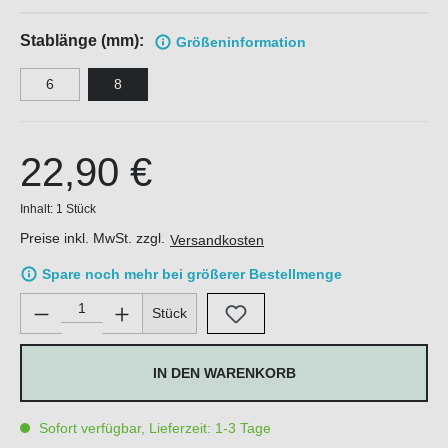
Stablänge (mm):
Größen
information
6
8
22,90 €
Inhalt:
1 Stück
Preise inkl. MwSt. zzgl.
Versandkosten
Spare noch mehr bei größerer Bestellmenge
Produkt Anzahl: Gib den gewünschten Wert ein oder benutze di
Stück
IN DEN WARENKORB
Sofort verfügbar, Lieferzeit: 1-3 Tage