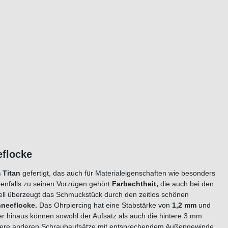
eflocke
 Titan
gefertigt, das auch für Materialeigenschaften wie besonders
benfalls zu seinen Vorzügen gehört
Farbechtheit,
die auch bei den
uell überzeugt das Schmuckstück durch den zeitlos schönen
neeflocke
.
Das Ohrpiercing hat eine Stabstärke von
1,2
mm
und
er hinaus können sowohl der Aufsatz als auch die hintere 3 mm
sere anderen Schraubaufsätze mit entsprechendem Außengewinde