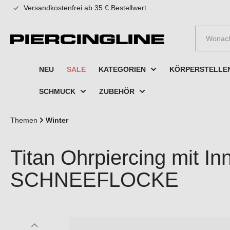
Versandkostenfrei ab 35 € Bestellwert
e springen
Zur Hauptnavigation springen
NEU
SALE
KATEGORIEN
KÖRPERSTELLE
SCHMUCK
ZUBEHÖR
Themen
Winter
Titan Ohrpiercing mit I
SCHNEEFLOCKE