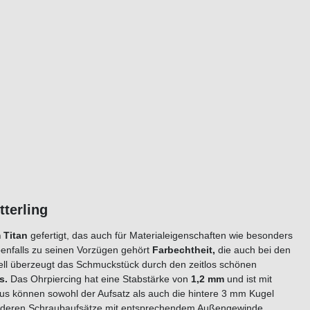
tterling
 Titan
gefertigt, das auch für Materialeigenschaften wie besonders
benfalls zu seinen Vorzügen gehört
Farbechtheit,
die auch bei den
uell überzeugt das Schmuckstück durch den zeitlos schönen
s
.
Das Ohrpiercing hat eine Stabstärke von
1,2
mm
und ist mit
aus können sowohl der Aufsatz als auch die hintere 3 mm Kugel
anderen Schraubaufsätze mit entsprechendem Außengewinde