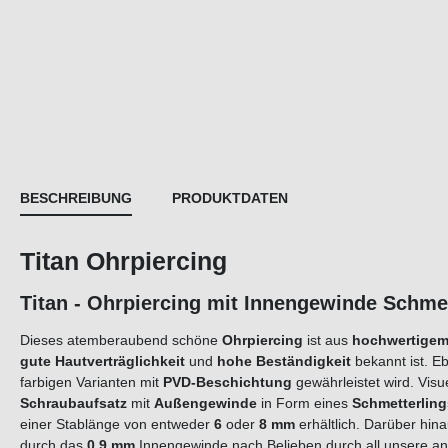
BESCHREIBUNG
PRODUKTDATEN
Titan Ohrpiercing
Titan - Ohrpiercing mit Innengewinde Schme
Dieses atemberaubend schöne
Ohrpiercing
ist aus
hochwertigem
gute Hautverträglichkeit
und
hohe Beständigkeit
bekannt ist. E
farbigen Varianten mit
PVD-Beschichtung
gewährleistet wird. Vis
Schraubaufsatz
mit
Außengewinde
in Form eines
Schmetterling
einer Stablänge von entweder
6
oder
8 mm
erhältlich. Darüber hin
durch das
0,9 mm
Innengewinde nach Belieben durch all unsere 