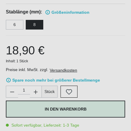
Stablänge (mm):
Größen
information
6
8
18,90 €
Inhalt:
1 Stück
Preise inkl. MwSt. zzgl.
Versandkosten
Spare noch mehr bei größerer Bestellmenge
Produkt Anzahl: Gib den gewünschten Wert ein oder benutze di
Stück
IN DEN WARENKORB
Sofort verfügbar, Lieferzeit: 1-3 Tage