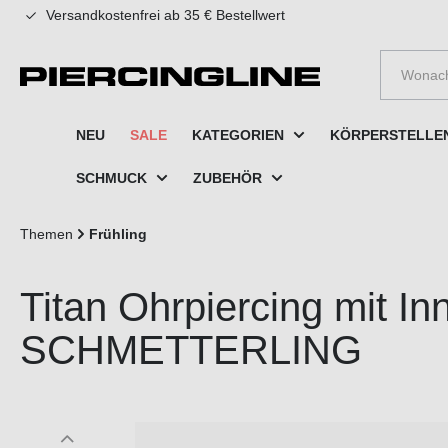
Versandkostenfrei ab 35 € Bestellwert
e springen
Zur Hauptnavigation springen
NEU
SALE
KATEGORIEN
KÖRPERSTELLE
SCHMUCK
ZUBEHÖR
Themen
Frühling
Titan Ohrpiercing mit I
SCHMETTERLING