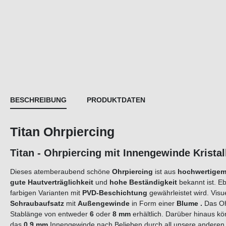
BESCHREIBUNG
PRODUKTDATEN
Titan Ohrpiercing
Titan - Ohrpiercing mit Innengewinde Krista
Dieses atemberaubend schöne
Ohrpiercing
ist aus
hochwertigem
gute Hautverträglichkeit
und
hohe Beständigkeit
bekannt ist. E
farbigen Varianten mit
PVD-Beschichtung
gewährleistet wird. Vis
Schraubaufsatz
mit
Außengewinde
in Form einer
Blume
.
Das Oh
Stablänge von entweder
6
oder
8 mm
erhältlich. Darüber hinaus k
das
0,9 mm
Innengewinde nach Belieben durch all unsere andere