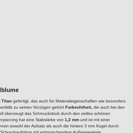
llblume
 Titan
gefertigt, das auch für Materialeigenschaften wie besonders
benfalls zu seinen Vorzügen gehört
Farbechtheit,
die auch bei den
uell überzeugt das Schmuckstück durch den zeitlos schönen
rpiercing hat eine Stabstärke von
1,2
mm
und ist mit einer
önnen sowohl der Aufsatz als auch die hintere 3 mm Kugel durch
n Schraubaufsätze mit entsprechendem Außengewinde