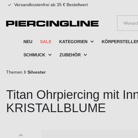
Versandkostenfrei ab 35 € Bestellwert
e springen
Zur Hauptnavigation springen
NEU
SALE
KATEGORIEN
KÖRPERSTELLE
SCHMUCK
ZUBEHÖR
Themen
Silvester
Titan Ohrpiercing mit I
KRISTALLBLUME