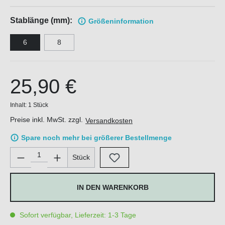
Stablänge (mm):
Größen
information
6
8
25,90 €
Inhalt:
1 Stück
Preise inkl. MwSt. zzgl.
Versandkosten
Spare noch mehr bei größerer Bestellmenge
Produkt Anzahl: Gib den gewünschten Wert ein oder benutze di
Stück
IN DEN WARENKORB
Sofort verfügbar, Lieferzeit: 1-3 Tage