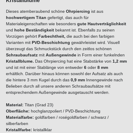
Kristallblume
Dieses atemberaubend schöne
Ohrpiercing
ist aus
hochwertigem Titan
gefertigt, das auch für
Materialeigenschaften wie besonders
gute Hautverträglichkeit
und
hohe Beständigkeit
bekannt ist. Ebenfalls zu seinen
Vorzügen gehört
Farbechtheit,
die auch bei den farbigen
Varianten mit
PVD-Beschichtung
gewährleistet wird. Visuell
überzeugt das Schmuckstück durch den zeitlos schönen
Schraubaufsatz
mit
Außengewinde
in Form einer funkelnden
Kristallblume
.
Das Ohrpiercing hat eine Stabstärke von
1,2
mm
und ist mit einer Stablänge von entweder
6
oder
8 mm
erhältlich. Darüber hinaus können sowohl der Aufsatz als auch
die hintere 3 mm Kugel durch das
0,9 mm
Innengewinde nach
Belieben durch all unsere anderen Schraubaufsätze mit
entsprechendem Außengewinde ausgetauscht werden.
Material:
Titan (Grad 23)
Oberfläche:
hochglanzpoliert / PVD-Beschichtung
Materialfarbe:
goldfarben / roségoldfarben / schwarz /
silberfarben
Kristallfarbe:
kristallklar