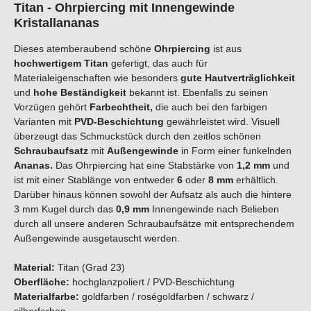
Titan - Ohrpiercing mit Innengewinde
Kristallananas
Dieses atemberaubend schöne
Ohrpiercing
ist aus
hochwertigem Titan
gefertigt, das auch für
Materialeigenschaften wie besonders
gute Hautverträglichkeit
und
hohe Beständigkeit
bekannt ist. Ebenfalls zu seinen
Vorzügen gehört
Farbechtheit,
die auch bei den farbigen
Varianten mit
PVD-Beschichtung
gewährleistet wird. Visuell
überzeugt das Schmuckstück durch den zeitlos schönen
Schraubaufsatz
mit
Außengewinde
in Form einer funkelnden
Ananas
.
Das Ohrpiercing hat eine Stabstärke von
1,2
mm
und
ist mit einer Stablänge von entweder
6
oder
8 mm
erhältlich.
Darüber hinaus können sowohl der Aufsatz als auch die hintere
3 mm Kugel durch das
0,9 mm
Innengewinde nach Belieben
durch all unsere anderen Schraubaufsätze mit entsprechendem
Außengewinde ausgetauscht werden.
Material:
Titan (Grad 23)
Oberfläche:
hochglanzpoliert / PVD-Beschichtung
Materialfarbe:
goldfarben / roségoldfarben / schwarz /