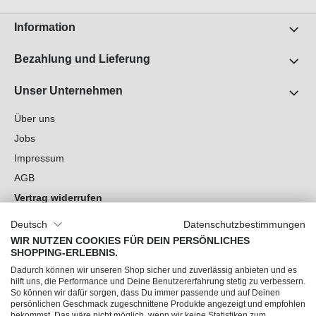
Information
Bezahlung und Lieferung
Unser Unternehmen
Über uns
Jobs
Impressum
AGB
Vertrag widerrufen
Datenschutz
Deutsch
Datenschutzbestimmungen
Cookie-Einstellungen
WIR NUTZEN COOKIES FÜR DEIN PERSÖNLICHES
SHOPPING-ERLEBNIS.
Du hast Fragen?
Dadurch können wir unseren Shop sicher und zuverlässig anbieten und es
hilft uns, die Performance und Deine Benutzererfahrung stetig zu verbessern.
So können wir dafür sorgen, dass Du immer passende und auf Deinen
Unsere Socials
persönlichen Geschmack zugeschnittene Produkte angezeigt und empfohlen
bekommst. Das wäre nicht möglich, wenn wir keine Statistiken zum