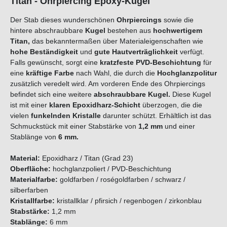
Titan - Ohrpiercing Epoxy-Kugel
Der Stab dieses wunderschönen
Ohrpiercings
sowie die
hintere abschraubbare
Kugel
bestehen aus
hochwertigem
Titan,
das bekanntermaßen über Materialeigenschaften wie
hohe Beständigkeit
und
gute Hautverträglichkeit
verfügt.
Falls gewünscht, sorgt eine
kratzfeste PVD-Beschichtung
für
eine
kräftige Farbe
nach Wahl, die durch die
Hochglanzpolitur
zusätzlich veredelt wird. Am vorderen Ende des Ohrpiercings
befindet sich eine weitere
abschraubbare Kugel.
Diese Kugel
ist mit einer
klaren Epoxidharz-Schicht
überzogen, die die
vielen
funkelnden
Kristalle
darunter schützt. Erhältlich ist das
Schmuckstück mit einer Stabstärke von
1,2 mm
und einer
Stablänge von
6 mm.
Material:
Epoxidharz / Titan (Grad 23)
Oberfläche:
hochglanzpoliert / PVD-Beschichtung
Materialfarbe:
goldfarben / roségoldfarben / schwarz /
silberfarben
Kristallfarbe:
kristallklar / pfirsich / regenbogen / zirkonblau
Stabstärke:
1,2 mm
Stablänge:
6 mm