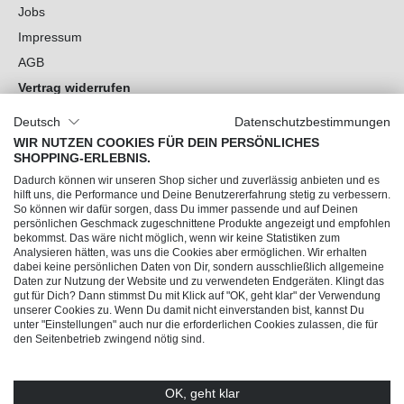
Jobs
Impressum
AGB
Vertrag widerrufen
Datenschutz
Deutsch
Datenschutzbestimmungen
Cookie-Einstellungen
WIR NUTZEN COOKIES FÜR DEIN PERSÖNLICHES
SHOPPING-ERLEBNIS.
Du hast Fragen?
Dadurch können wir unseren Shop sicher und zuverlässig anbieten und es
hilft uns, die Performance und Deine Benutzererfahrung stetig zu verbessern.
So können wir dafür sorgen, dass Du immer passende und auf Deinen
Unsere Socials
persönlichen Geschmack zugeschnittene Produkte angezeigt und empfohlen
bekommst. Das wäre nicht möglich, wenn wir keine Statistiken zum
Analysieren hätten, was uns die Cookies aber ermöglichen. Wir erhalten
dabei keine persönlichen Daten von Dir, sondern ausschließlich allgemeine
Daten zur Nutzung der Website und zu verwendeten Endgeräten. Klingt das
gut für Dich? Dann stimmst Du mit Klick auf "OK, geht klar" der Verwendung
unserer Cookies zu. Wenn Du damit nicht einverstanden bist, kannst Du
unter "Einstellungen" auch nur die erforderlichen Cookies zulassen, die für
den Seitenbetrieb zwingend nötig sind.
OK, geht klar
© 2026 Trendline direkt GmbH & Co. KG – Alle Rechte vorbehalten