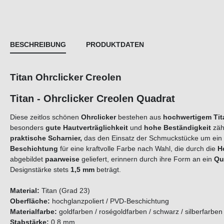
BESCHREIBUNG
PRODUKTDATEN
Titan Ohrclicker
Creolen
Titan - Ohrclicker Creolen Quadrat
Diese zeitlos schönen
Ohrclicker
bestehen aus
hochwertigem
Ti
besonders
gute Hautverträglichkeit
und
hohe Beständigkeit
zäh
praktische Scharnier,
das den Einsatz der Schmuckstücke um ein Vi
Beschichtung
für eine kraftvolle Farbe nach Wahl, die durch die
H
abgebildet
paarweise
geliefert, erinnern durch ihre Form an ein
Qu
Designstärke stets
1,5 mm
beträgt.
Material:
Titan (Grad 23)
Oberfläche:
hochglanzpoliert / PVD-Beschichtung
Materialfarbe:
goldfarben / roségoldfarben / schwarz / silberfarben
Stabstärke:
0,8 mm