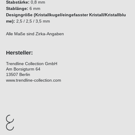
Stabstärke:
0,8 mm
Stablänge:
6 mm
D
e
s
i
g
ngröße
(
Kristallkugel/
eingefasster Kristall
/Kristallblu
me
)
:
2,5 / 2,5 / 3,5 mm
Alle Maße sind Zirka-Angaben
Hersteller:
Trendline Collection GmbH
Am Borsigturm 64
13507 Berlin
www.trendline-collection.com