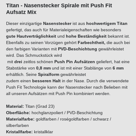
Titan - Nasenstecker Spirale mit Push Fit
Aufsatz Mix
Dieser einzigartige
Nasenstecker
ist aus
hochwertigem Titan
gefertigt, das auch für Materialeigenschaften wie besonders
gute Hautverträglichkeit
und
hohe Beständigkeit
bekannt ist.
Ebenfalls zu seinen Vorzügen gehört
Farbechtheit,
die auch bei
den farbigen Varianten mit
PVD-Beschichtung
gewährleistet
wird. Das Schmuckstück wird
mit
d
r
e
i
zeitlos schönen
Push Pin Aufsätzen
geliefert, hat eine
Stabstärke von
0,8
mm
und ist mit einer
Stablänge von
6 mm
erhältlich. Seine
Spiralform
gewährleistet
zudem einen
besseren Halt
in der Nase. Durch die verwendete
Push Fit Technologie kann der Nasenstecker nach Belieben mit
all unseren Aufsätzen mit Push Pin kombiniert werden.
Material:
Titan (Grad 23)
Oberfläche:
hochglanzpoliert / PVD-Beschichtung
Materialfarbe:
goldfarben / roségoldfarben / schwarz /
silberfarben
K
r
i
s
t
a
l
l
f
a
r
b
e
:
kristallklar