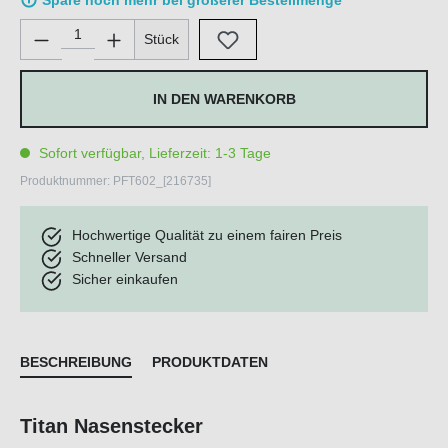
Spare noch mehr bei größerer Bestellmenge
Produkt Anzahl: Gib den gewünschten Wert ein oder benutze di
Stück
IN DEN WARENKORB
Sofort verfügbar, Lieferzeit: 1-3 Tage
Produktnummer:
PFT602_[216735]
Hochwertige Qualität zu einem fairen Preis
Schneller Versand
Sicher einkaufen
BESCHREIBUNG
PRODUKTDATEN
Titan Nasenstecker