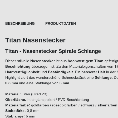
BESCHREIBUNG
PRODUKTDATEN
Titan Nasenstecker
Titan - Nasenstecker Spirale Schlange
Dieser stilvolle
Nasenstecker
ist aus
hochwertigem Titan
gefertig
Beschichtung
überzogen ist. Zu den Materialeigenschaften von T
Hautverträglichkeit
und
Beständigkeit.
Ein
besserer
Halt
in der 
Highlight ziert das wunderschöne Schmuckstück eine
Schlange
.
De
0,8 mm
und eine Stablänge von
6 mm.
Material:
Titan (Grad 23)
Oberfläche:
hochglanzpoliert / PVD-Beschichtung
Materialfarbe:
goldfarben / roségoldfarben / schwarz / silberfarbe
Stabstärke:
0,8 mm
Stablänge:
6 mm