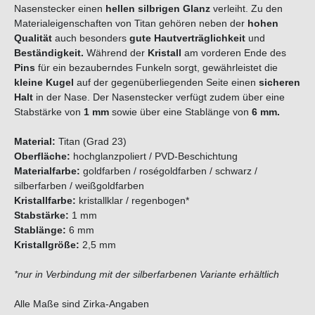
Nasenstecker einen
hellen silbrigen Glanz
verleiht. Zu den
Materialeigenschaften von Titan gehören neben der
hohen
Qualität
auch besonders
gute Hautverträglichkeit
und
Beständigkeit.
Während der
Kristall
am vorderen Ende des
Pins
für ein bezauberndes Funkeln sorgt, gewährleistet die
kleine Kugel
auf der gegenüberliegenden Seite einen
sicheren
Halt
in der Nase. Der Nasenstecker verfügt zudem über eine
Stabstärke von
1 mm
sowie über eine Stablänge von
6 mm.
Material:
Titan (Grad 23)
Oberfläche:
hochglanzpoliert / PVD-Beschichtung
Materialfarbe:
goldfarben / roségoldfarben / schwarz /
silberfarben / weißgoldfarben
Kristallfarbe:
kristallklar / regenbogen*
Stabstärke:
1 mm
Stablänge:
6 mm
Kristallgröße:
2,5 mm
*nur in Verbindung mit der silberfarbenen Variante erhältlich
Alle Maße sind Zirka-Angaben