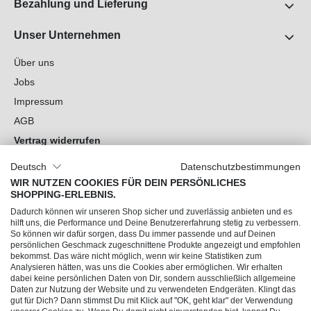
Bezahlung und Lieferung
Unser Unternehmen
Über uns
Jobs
Impressum
AGB
Vertrag widerrufen
Datenschutz
Deutsch
Datenschutzbestimmungen
Cookie-Einstellungen
WIR NUTZEN COOKIES FÜR DEIN PERSÖNLICHES
SHOPPING-ERLEBNIS.
Du hast Fragen?
Dadurch können wir unseren Shop sicher und zuverlässig anbieten und es
hilft uns, die Performance und Deine Benutzererfahrung stetig zu verbessern.
So können wir dafür sorgen, dass Du immer passende und auf Deinen
Unsere Socials
persönlichen Geschmack zugeschnittene Produkte angezeigt und empfohlen
bekommst. Das wäre nicht möglich, wenn wir keine Statistiken zum
Analysieren hätten, was uns die Cookies aber ermöglichen. Wir erhalten
dabei keine persönlichen Daten von Dir, sondern ausschließlich allgemeine
Daten zur Nutzung der Website und zu verwendeten Endgeräten. Klingt das
gut für Dich? Dann stimmst Du mit Klick auf "OK, geht klar" der Verwendung