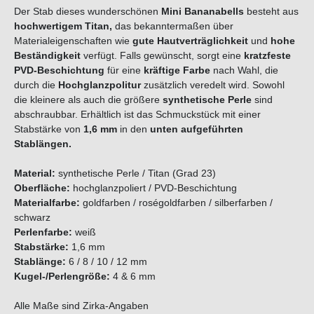
Der Stab dieses wunderschönen
Mini Bananabells
besteht aus
hochwertigem Titan,
das bekanntermaßen über
Materialeigenschaften wie
gute Hautverträglichkeit
und
hohe
Beständigkeit
verfügt. Falls gewünscht, sorgt eine
kratzfeste
PVD-Beschichtung
für eine
kräftige Farbe
nach Wahl, die
durch die
Hochglanzpolitur
zusätzlich veredelt wird. Sowohl
die kleinere
als auch die größere
synthetische Perle
sind
abschraubbar. Erhältlich ist das Schmuckstück mit einer
Stabstärke von
1,6 mm
in den
unten aufgeführten
Stablängen.
Material:
synthetische Perle / Titan (Grad 23)
Oberfläche:
hochglanzpoliert / PVD-Beschichtung
Materialfarbe:
goldfarben / roségoldfarben / silberfarben /
schwarz
Perlenfarbe
:
weiß
Stabstärke:
1,6 mm
Stablänge:
6 / 8 / 10 / 12 mm
Kugel-/Perlengröße:
4 & 6 mm
Alle Maße sind Zirka-Angaben