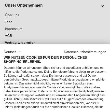
Unser Unternehmen
Über uns
Jobs
Impressum
AGB
Vertrag widerrufen
Datenschutz
Deutsch
Datenschutzbestimmungen
Cookie-Einstellungen
WIR NUTZEN COOKIES FÜR DEIN PERSÖNLICHES
SHOPPING-ERLEBNIS.
Du hast Fragen?
Dadurch können wir unseren Shop sicher und zuverlässig anbieten und es
hilft uns, die Performance und Deine Benutzererfahrung stetig zu verbessern.
So können wir dafür sorgen, dass Du immer passende und auf Deinen
Unsere Socials
persönlichen Geschmack zugeschnittene Produkte angezeigt und empfohlen
bekommst. Das wäre nicht möglich, wenn wir keine Statistiken zum
Analysieren hätten, was uns die Cookies aber ermöglichen. Wir erhalten
dabei keine persönlichen Daten von Dir, sondern ausschließlich allgemeine
Daten zur Nutzung der Website und zu verwendeten Endgeräten. Klingt das
gut für Dich? Dann stimmst Du mit Klick auf "OK, geht klar" der Verwendung
unserer Cookies zu. Wenn Du damit nicht einverstanden bist, kannst Du
unter "Einstellungen" auch nur die erforderlichen Cookies zulassen, die für