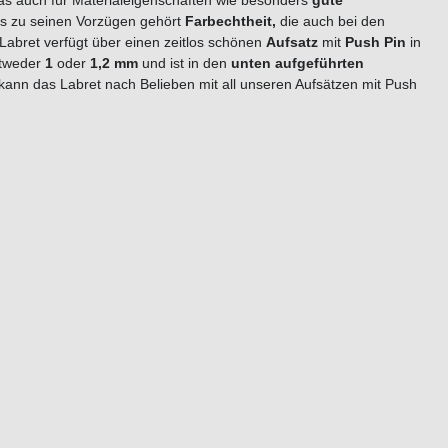
das auch für Materialeigenschaften wie besonders
gute
lls zu seinen Vorzügen gehört
Farbechtheit,
die auch bei den
Labret verfügt über einen zeitlos schönen
Aufsatz
mit
Push Pin
in
ntweder
1
oder
1,2 mm
und ist in den
unten aufgeführten
 kann das Labret nach Belieben mit all unseren Aufsätzen mit Push