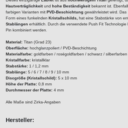
Dieses einzigartige
Labret
ist aus
hochwertigem Titan
gefertigt, 
Hautverträglichkeit
und
hohe Beständigkeit
bekannt ist. Ebenfa
farbigen Varianten mit
PVD-Beschichtung
gewährleistet wird. Das 
Form eines funkelnden
Kristallschilds
,
hat eine Stabstärke von e
Stablängen
erhältlich. Durch die verwendete Push Fit Technologie
Pin kombiniert werden.
Material:
Titan (Grad 23)
Oberfläche:
hochglanzpoliert / PVD-Beschichtung
Materialfarbe:
goldfarben / roségoldfarben / schwarz / silberfarben
Kristallfarbe:
kristallklar
Stabstärke:
1 / 1,2 mm
Stablänge:
5 / 6 / 7 / 8 / 9 / 10 mm
Discgröße (Kristallschild):
5 x 10 mm
Höhe der Platte:
0,8 mm
Durchmesser der Platte:
4 mm
Alle Maße sind Zirka-Angaben
Hersteller: