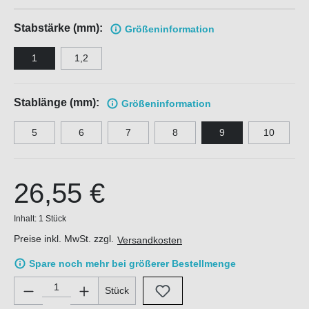
Stabstärke (mm):
Größen
information
1
1,2
Stablänge (mm):
Größen
information
5
6
7
8
9
10
26,55 €
Inhalt:
1 Stück
Preise inkl. MwSt. zzgl.
Versandkosten
Spare noch mehr bei größerer Bestellmenge
Produkt Anzahl: Gib den gewünschten Wert ein oder benutze di
Stück