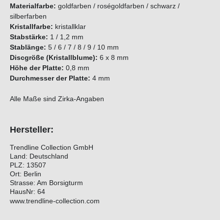
Materialfarbe:
goldfarben / roségoldfarben / schwarz /
silberfarben
Kristallfarbe:
kristallklar
Stabstärke:
1 / 1,2 mm
Stablänge:
5 / 6 / 7 / 8 / 9 / 10 mm
Discgröße (Kristallblume):
6 x 8 mm
Höhe der Platte:
0,8 mm
Durchmesser der Platte:
4 mm
Alle Maße sind Zirka-Angaben
Hersteller:
Trendline Collection GmbH
Land: Deutschland
PLZ: 13507
Ort: Berlin
Strasse: Am Borsigturm
HausNr: 64
www.trendline-collection.com