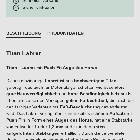
Schneller Versand
Sicher einkaufen
BESCHREIBUNG
PRODUKTDATEN
Titan Labret
Titan - Labret mit Push Fit Auge des Horus
Dieses einzigartige
Labret
ist aus
hochwertigem Titan
gefertigt, das auch für Materialeigenschaften wie besonders
gute Hautverträglichkeit
und
hohe Beständigkeit
bekannt ist.
Ebenfalls zu seinen Vorzügen gehört
Farbechtheit,
die auch bei
den farbigen Varianten mit
PVD-Beschichtung
gewährleistet
wird. Das Labret verfügt über einen zeitlos schönen
Aufsatz
mit
Push Pin
in Form eines
Auges des Horus,
hat eine Stabstärke
von entweder
1
oder
1,2 mm
und ist in den
unten
aufgeführten Stablängen
erhältlich. Durch die verwendete
Push Fit Technologie kann das Labret nach Belieben mit all