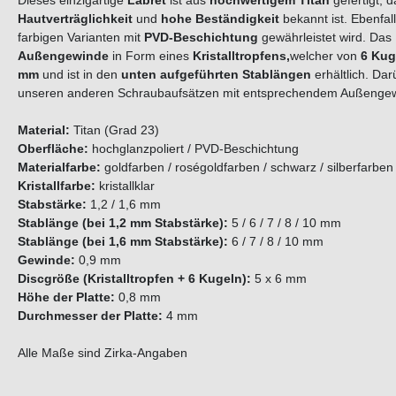
Dieses einzigartige
Labret
ist aus
hochwertigem Titan
gefertigt, 
Hautverträglichkeit
und
hohe Beständigkeit
bekannt ist. Ebenfa
farbigen Varianten mit
PVD-Beschichtung
gewährleistet wird. Das 
Außengewinde
in Form eines
K
r
i
s
t
a
l
l
t
r
o
p
f
e
n
s
,
welcher von
6
K
u
g
mm
und ist in den
unten aufgeführten Stablängen
erhältlich. Da
unseren anderen Schraubaufsätzen mit entsprechendem Außengew
Material:
Titan (Grad 23)
Oberfläche:
hochglanzpoliert / PVD-Beschichtung
Materialfarbe:
goldfarben / roségoldfarben / schwarz / silberfarben
Kristallfarbe:
kristallklar
Stabstärke:
1,2 / 1,6 mm
Stablänge (bei 1,2 mm Stabstärke):
5 / 6 / 7 / 8 / 10 mm
Stablänge (bei 1,6 mm Stabstärke):
6 / 7 / 8 / 10 mm
Gewinde:
0,9 mm
Discgröße (Kristalltropfen + 6 Kugeln):
5 x 6 mm
Höhe der Platte:
0,8 mm
Durchmesser der Platte:
4 mm
Alle Maße sind Zirka-Angaben