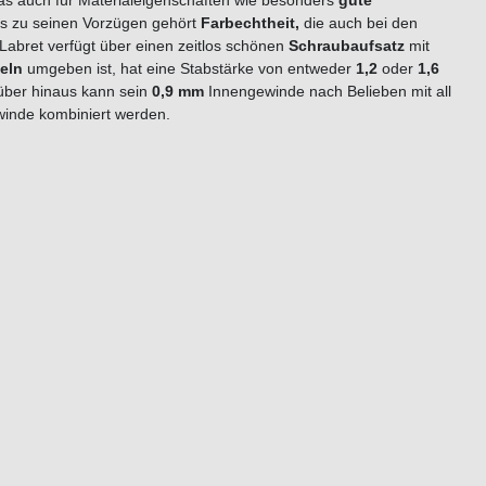
das auch für Materialeigenschaften wie besonders
gute
lls zu seinen Vorzügen gehört
Farbechtheit,
die auch bei den
Labret verfügt über einen zeitlos schönen
Schraubaufsatz
mit
e
l
n
umgeben
ist
, hat eine Stabstärke von entweder
1,2
oder
1,6
rüber hinaus kann sein
0,9 mm
Innengewinde nach Belieben mit all
inde kombiniert werden.