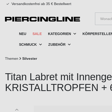
Versandkostenfrei ab 35 € Bestellwert
e springen
Zur Hauptnavigation springen
NEU
SALE
KATEGORIEN
KÖRPERSTELLE
SCHMUCK
ZUBEHÖR
Themen
Silvester
Titan Labret mit Inneng
KRISTALLTROPFEN + 