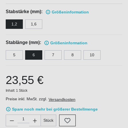
Stabstärke (mm):
Größen
information
1,2
1,6
Stablänge (mm):
Größen
information
5
6
7
8
10
23,55 €
Inhalt:
1 Stück
Preise inkl. MwSt. zzgl.
Versandkosten
Spare noch mehr bei größerer Bestellmenge
Produkt Anzahl: Gib den gewünschten Wert ein oder benutze di
Stück