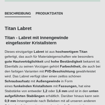
BESCHREIBUNG
PRODUKTDATEN
Titan Labret
Titan - Labret mit Innengewinde
eingefasster Kristallstern
Dieses einzigartige
Labret
ist aus
hochwertigem Titan
gefertigt, das auch für Materialeigenschaften wie besonders
gute Hautverträglichkeit
und
hohe Beständigkeit
bekannt ist.
Ebenfalls zu seinen Vorzügen gehört
Farbechtheit,
die auch bei
den farbigen Varianten mit
PVD-Beschichtung
gewährleistet
wird. Das Labret verfügt über einen zeitlos schönen
Schraubaufsatz
mit
Außengewinde
in Form
eines
f
u
n
k
e
l
n
d
e
n
K
r
i
s
t
a
l
l
s
t
e
r
n
mit
F
a
s
s
u
n
g
e
n
,
hat eine
Stabstärke von entweder
1,2
oder
1,6 mm
und ist in den
unten
aufgeführten Stablängen
erhältlich. Darüber hinaus kann sein
0,9 mm
Innengewinde nach Belieben mit all unseren anderen