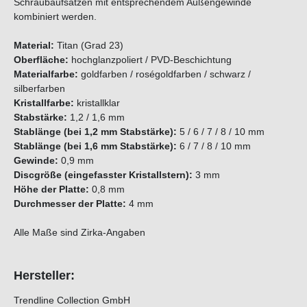
Schraubaufsätzen mit entsprechendem Außengewinde
kombiniert werden.
Material:
Titan (Grad 23)
Oberfläche:
hochglanzpoliert / PVD-Beschichtung
Materialfarbe:
goldfarben / roségoldfarben / schwarz /
silberfarben
Kristallfarbe:
kristallklar
Stabstärke:
1,2 / 1,6 mm
Stablänge (bei 1,2 mm Stabstärke):
5 / 6 / 7 / 8 / 10 mm
Stablänge (bei 1,6 mm Stabstärke):
6 / 7 / 8 / 10 mm
Gewinde:
0,9 mm
Discgröße (
e
i
n
g
e
f
a
s
s
t
e
r
K
r
i
s
t
a
l
l
s
t
e
r
n
)
:
3 mm
Höhe der Platte:
0,8 mm
Durchmesser der Platte:
4 mm
Alle Maße sind Zirka-Angaben
Hersteller:
Trendline Collection GmbH