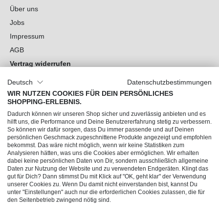
Über uns
Jobs
Impressum
AGB
Vertrag widerrufen
Datenschutz
Deutsch
Datenschutzbestimmungen
Cookie-Einstellungen
WIR NUTZEN COOKIES FÜR DEIN PERSÖNLICHES
SHOPPING-ERLEBNIS.
Du hast Fragen?
Dadurch können wir unseren Shop sicher und zuverlässig anbieten und es
hilft uns, die Performance und Deine Benutzererfahrung stetig zu verbessern.
So können wir dafür sorgen, dass Du immer passende und auf Deinen
Unsere Socials
persönlichen Geschmack zugeschnittene Produkte angezeigt und empfohlen
bekommst. Das wäre nicht möglich, wenn wir keine Statistiken zum
Analysieren hätten, was uns die Cookies aber ermöglichen. Wir erhalten
dabei keine persönlichen Daten von Dir, sondern ausschließlich allgemeine
Daten zur Nutzung der Website und zu verwendeten Endgeräten. Klingt das
gut für Dich? Dann stimmst Du mit Klick auf "OK, geht klar" der Verwendung
unserer Cookies zu. Wenn Du damit nicht einverstanden bist, kannst Du
unter "Einstellungen" auch nur die erforderlichen Cookies zulassen, die für
den Seitenbetrieb zwingend nötig sind.