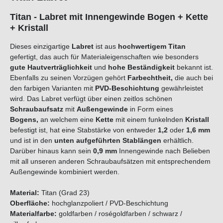
Titan - Labret mit Innengewinde Bogen + Kette
+ Kristall
Dieses einzigartige
Labret
ist aus
hochwertigem Titan
gefertigt, das auch für Materialeigenschaften wie besonders
gute Hautverträglichkeit
und
hohe Beständigkeit
bekannt ist.
Ebenfalls zu seinen Vorzügen gehört
Farbechtheit,
die auch bei
den farbigen Varianten mit
PVD-Beschichtung
gewährleistet
wird. Das Labret verfügt über einen zeitlos schönen
Schraubaufsatz
mit
Außengewinde
in Form eines
Bogens
,
an welchem eine
Kette
mit einem funkelnden
Kristall
befestigt ist, hat eine Stabstärke von entweder
1,2
oder
1,6 mm
und ist in den
unten aufgeführten Stablängen
erhältlich.
Darüber hinaus kann sein
0,9 mm
Innengewinde nach Belieben
mit all unseren anderen Schraubaufsätzen mit entsprechendem
Außengewinde kombiniert werden.
Material:
Titan (Grad 23)
Oberfläche:
hochglanzpoliert / PVD-Beschichtung
Materialfarbe:
goldfarben / roségoldfarben / schwarz /