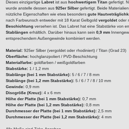
Dieses einzigartige
Labret
ist aus
hochwertigem Titan
gefertigt. 
wurde anstelle dessen aus
925er Silber
gefertigt. Beide Materialie
nützliche Eigenschaften wie etwa besonders
gute Hautveträglichk
nach Farbwunsch entweder mit 18 Karat Gelbgold
vergoldet
oder 
Beschichtung
versehen ist. Das Labret hat eine Stabstärke von 
Stablängen
erhältlich. Darüber hinaus kann sein
0,9 mm
Innengewi
entsprechendem Außengewinde kombiniert werden.
Material:
925er Silber (vergoldet oder rhodiniert) / Titan (Grad 23)
Oberfläche:
hochglanzpoliert / PVD-Beschichtung
Materialfarbe:
goldfarben / weißgoldfarben
Stabstärke:
1 / 1,2 mm
Stablänge (bei 1 mm Stabstärke):
5 / 6 / 7 / 8 mm
Stablänge (bei 1,2 mm Stabstärke):
5 / 6 / 7 / 8 / 10 mm
Gewinde:
0,9 mm
Discgröße (Kreuz):
4 x 6 mm
Höhe der Platte (bei 1 mm Stabstärke):
0,7 mm
Höhe der Platte (bei 1,2 mm Stabstärke):
0,8 mm
Durchmesser der Platte (bei 1 mm Stabstärke):
2,5 mm
Durchmesser der Platte (bei 1,2 mm Stabstärke):
4 mm