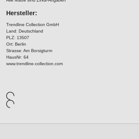
Alle Maße sind Zirka-Angaben
Hersteller:
Trendline Collection GmbH
Land: Deutschland
PLZ: 13507
Ort: Berlin
Strasse: Am Borsigturm
HausNr: 64
www.trendline-collection.com