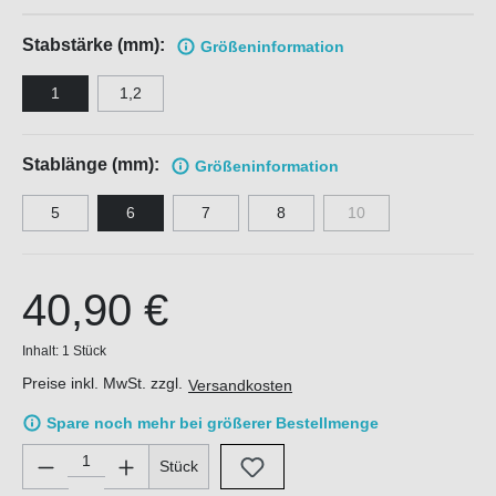
Stabstärke (mm):
Größen
information
1
1,2
Stablänge (mm):
Größen
information
5
6
7
8
10
40,90 €
Inhalt:
1 Stück
Preise inkl. MwSt. zzgl.
Versandkosten
Spare noch mehr bei größerer Bestellmenge
Produkt Anzahl: Gib den gewünschten Wert ein oder benutze di
Stück