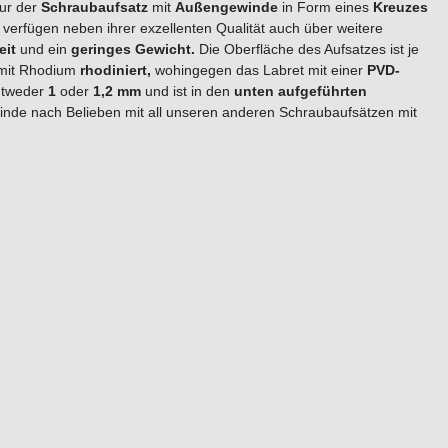
Nur der
Schraubaufsatz
mit
Außengewinde
in Form eines
Kreuzes
n verfügen neben ihrer exzellenten Qualität auch über weitere
eit
und ein
geringes Gewicht.
Die Oberfläche des Aufsatzes ist je
mit Rhodium
rhodiniert,
wohingegen das Labret mit einer
PVD-
entweder
1
oder
1,2 mm
und ist in den
unten aufgeführten
nde nach Belieben mit all unseren anderen Schraubaufsätzen mit