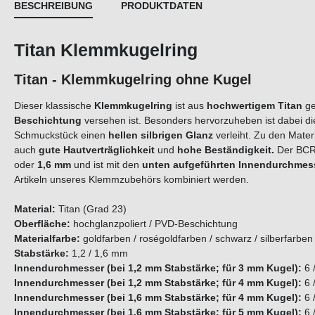
BESCHREIBUNG
PRODUKTDATEN
Titan Klemmkugelring
Titan - Klemmkugelring ohne Kugel
Dieser klassische
Klemmkugelring
ist aus
hochwertigem Titan
ge
Beschichtung
versehen ist. Besonders hervorzuheben ist dabei d
Schmuckstück einen
hellen silbrigen Glanz
verleiht. Zu den Mater
auch
gute Hautverträglichkeit
und
hohe Beständigkeit.
Der BCR
oder
1,6 mm
und ist mit den
unten aufgeführten Innendurchme
Artikeln unseres Klemmzubehörs kombiniert werden.
Material:
Titan (Grad 23)
Oberfläche:
hochglanzpoliert / PVD-Beschichtung
Materialfarbe:
goldfarben / roségoldfarben / schwarz / silberfarben
Stabstärke:
1,2 / 1,6 mm
Innendurchmesser (bei 1,2 mm Stabstärke; für 3 mm Kugel):
6 
Innendurchmesser (bei 1,2 mm Stabstärke; für 4 mm Kugel):
6 
Innendurchmesser
(bei 1,6 mm Stabstärke; für 4 mm Kugel):
6 /
Innendurchmesser (bei 1,6 mm Stabstärke; für 5 mm Kugel):
6 