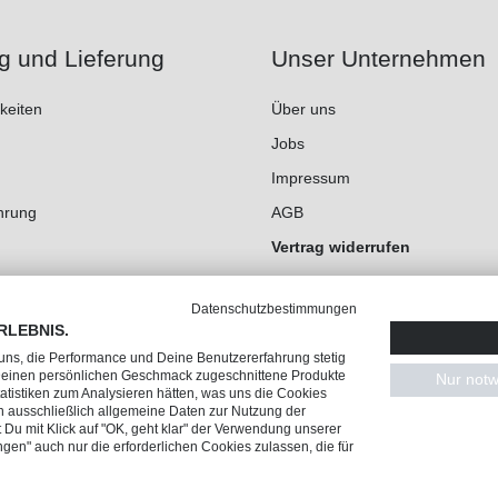
g und Lieferung
Unser Unternehmen
keiten
Über uns
Jobs
Impressum
hrung
AGB
Vertrag widerrufen
Datenschutz
Datenschutzbestimmungen
Cookie-Einstellungen
RLEBNIS.
 uns, die Performance und Deine Benutzererfahrung stetig
 Deinen persönlichen Geschmack zugeschnittene Produkte
Nur notw
tistiken zum Analysieren hätten, was uns die Cookies
n ausschließlich allgemeine Daten zur Nutzung der
Du mit Klick auf "OK, geht klar" der Verwendung unserer
ngen" auch nur die erforderlichen Cookies zulassen, die für
en, wenn nicht anders angegeben.