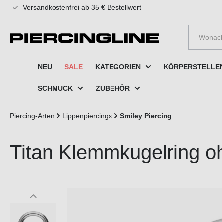
Versandkostenfrei ab 35 € Bestellwert
e springen
Zur Hauptnavigation springen
NEU
SALE
KATEGORIEN
KÖRPERSTELLE
SCHMUCK
ZUBEHÖR
Piercing-Arten
Lippenpiercings
Smiley Piercing
Titan Klemmkugelring o