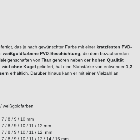
fertigt, das je nach gewünschter Farbe mit einer
kratzfesten PVD-
ie
weißgoldfarbene PVD-Beschichtung,
die dem bezaubernden
ialeigenschaften von Titan gehören neben der
hohen Qualität
 wird
ohne Kugel
geliefert, hat eine Stabstärke von entwender
1,2
ssern
erhältlich. Darüber hinaus kann er mit einer Vielzahl an
 / weißgoldfarben
/ 7 / 8 / 9 / 10 mm
/ 7 / 8 / 9 / 10 / 11 / 12 mm
 7 / 8 / 9 / 10 / 11 / 12 mm
/ 7 / 8 / 9 / 10 / 11 / 12 / 14 / 16 mm