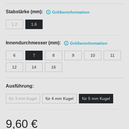
Stabstärke (mm):
Größen
information
1,2
1,6
Innendurchmesser (mm):
Größen
information
6
7
8
9
10
11
12
14
16
Ausführung:
für 3 mm Kugel
für 4 mm Kugel
für 5 mm Kugel
9,60 €