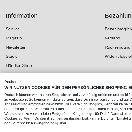
Information
Bezahlun
Service
Bezahlmöglich
Magazin
Versand
Newsletter
Rücksendung
Studio
Widerrufsbele
Händler-Shop
Deutsch
WIR NUTZEN COOKIES FÜR DEIN PERSÖNLICHES SHOPPING-E
Dadurch können wir unseren Shop sicher und zuverlässig anbieten und es hilft
zu verbessern. So können wir dafür sorgen, dass Du immer passende und auf
angezeigt und empfohlen bekommst. Das wäre nicht möglich, wenn wir keine Sta
aber ermöglichen. Wir erhalten dabei keine persönlichen Daten von Dir, sonder
Website und zu verwendeten Endgeräten. Klingt das gut für Dich? Dann stimmst 
© 2026 Trendline direkt GmbH & Co. KG – Alle Rechte vorbehalten
Cookies zu. Wenn Du damit nicht einverstanden bist, kannst Du unter "Einstellu
* Alle Preise inkl. gesetzl. Mehrwertsteuer zzgl.
Versandkosten
und ggf. Nachnahmegebühr
den Seitenbetrieb zwingend nötig sind.