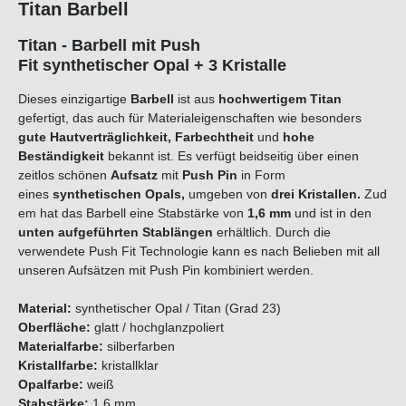
Titan Barbell
Titan - Barbell mit Push
Fit synthetischer Opal + 3 Kristalle
Dieses einzigartige
B
a
r
b
e
l
l
ist aus
hochwertigem Titan
gefertigt, das auch für Materialeigenschaften wie besonders
gute Hautverträglichkeit, Farbechtheit
und
hohe
Beständigkeit
bekannt ist. Es verfügt beidseitig über einen
zeitlos schönen
Aufsatz
mit
Push Pin
in Form
eines
s
y
n
t
h
e
t
i
s
c
h
e
n
O
p
a
l
s
,
umgeben von
d
r
e
i
K
r
i
s
t
a
l
l
e
n
.
Zud
em
hat das Barbell eine Stabstärke von
1,6 mm
und ist in den
unten aufgeführten Stablängen
erhältlich. Durch die
verwendete Push Fit Technologie kann es nach Belieben mit all
unseren Aufsätzen mit Push Pin kombiniert werden.
Material:
synthetischer Opal / Titan (Grad 23)
Oberfläche:
glatt / hochglanzpoliert
Materialfarbe:
silberfarben
Kristallfarbe:
kristallklar
O
p
a
l
f
a
r
b
e
:
weiß
Stabstärke:
1,6 mm