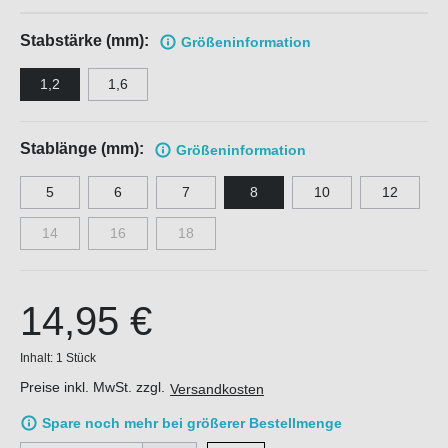
Stabstärke (mm):
Größen
information
1,2
1,6
Stablänge (mm):
Größen
information
5
6
7
8
10
12
14
16
18
14,95 €
Inhalt:
1 Stück
Preise inkl. MwSt. zzgl.
Versandkosten
Spare noch mehr bei größerer Bestellmenge