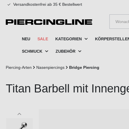
Versandkostenfrei ab 35 € Bestellwert
e springen
Zur Hauptnavigation springen
NEU
SALE
KATEGORIEN
KÖRPERSTELLE
SCHMUCK
ZUBEHÖR
Piercing-Arten
Nasenpiercings
Bridge Piercing
Titan Barbell mit Innen