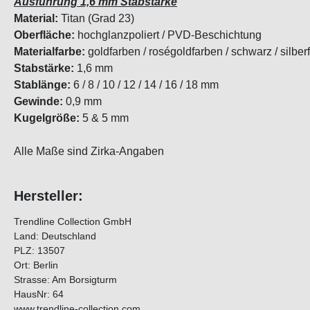
Ausführung 1,6 mm Stabstärke
Material:
Titan (Grad 23)
Oberfläche:
hochglanzpoliert / PVD-Beschichtung
Materialfarbe:
goldfarben / roségoldfarben / schwarz / silber
Stabstärke:
1,6 mm
Stablänge:
6 / 8 / 10 / 12 / 14 / 16 / 18 mm
Gewinde:
0,9 mm
Kugelgröße:
5 & 5 mm
Alle Maße sind Zirka-Angaben
Hersteller:
Trendline Collection GmbH
Land: Deutschland
PLZ: 13507
Ort: Berlin
Strasse: Am Borsigturm
HausNr: 64
www.trendline-collection.com