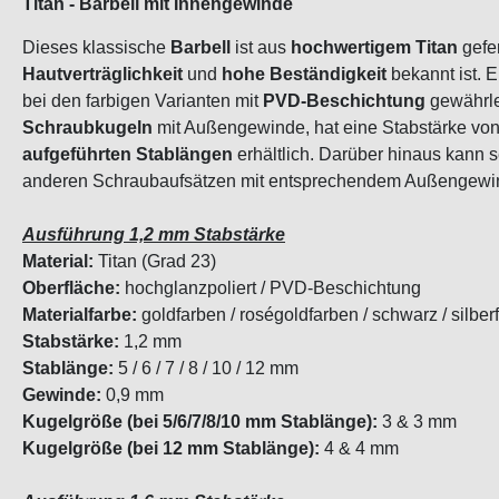
Titan - Barbell mit Innengewinde
Dieses klassische
Barbell
ist aus
hochwertigem Titan
gefer
Hautverträglichkeit
und
hohe Beständigkeit
bekannt ist. 
bei den farbigen Varianten mit
PVD-Beschichtung
gewährlei
Schraubkugeln
mit Außengewinde, hat eine Stabstärke vo
aufgeführten Stablängen
erhältlich. Darüber hinaus kann 
anderen Schraubaufsätzen mit entsprechendem Außengewi
Ausführung 1,2 mm Stabstärke
Material:
Titan (Grad 23)
Oberfläche:
hochglanzpoliert / PVD-Beschichtung
Materialfarbe:
goldfarben / roségoldfarben / schwarz / silber
Stabstärke:
1,2 mm
Stablänge:
5 / 6 / 7 / 8 / 10 / 12 mm
Gewinde:
0,9 mm
Kugelgröße (bei 5/6/7/8/10 mm Stablänge):
3 & 3 mm
Kugelgröße (bei 12 mm Stablänge):
4 & 4 mm