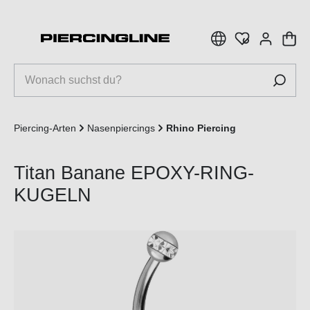
inhalt springen
Piercing-Arten
Nasenpiercings
Rhino Piercing
Titan Banane EPOXY-RING-
KUGELN