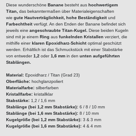
Diese wunderschöne
Banane
besteht aus
hochwertigem
Titan,
das bekanntermaßen über Materialeigenschaften
wie
gute Hautverträglichkeit,
hohe Beständigkeit
und
Farbechtheit
verfügt. An den Enden der Banane befindet sich
jeweils eine
angeschraubte
Titan
-Kugel.
Diese beiden Kugeln
sind mit je einem
Ring
aus
funkelnden
Kristallen
verziert, die
mithilfe einer
klaren Epoxidharz-Schicht
optimal geschützt
werden. Erhältlich ist das Schmuckstück mit einer Stabstärke
von entweder
1,2
oder
1,6 mm
in den
unten aufgeführten
Stablängen.
Material:
Epoxidharz / Titan (Grad 23)
Oberfläche:
hochglanzpoliert
Materialfarbe:
silberfarben
Kristallfarbe:
kristallklar
Stabstärke:
1,2 / 1,6 mm
Stablänge (bei 1,2 mm Stabstärke):
6 / 8 / 10 mm
Stablänge (bei 1,6 mm Stabstärke):
8 / 10 mm
Kugelgröße
(bei 1,2 mm Stabstärke):
3 & 3 mm
Kugelgröße (bei 1,6 mm Stabstärke):
4 & 4 mm