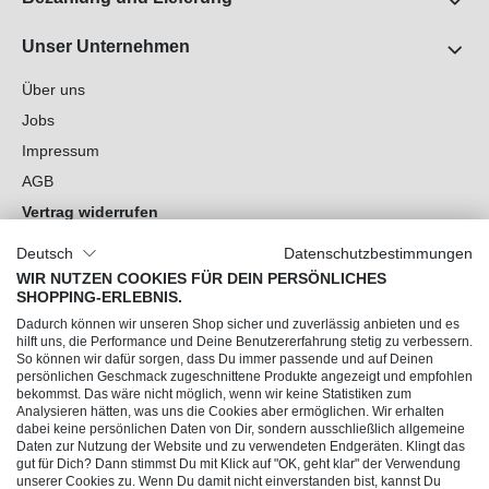
Unser Unternehmen
Über uns
Jobs
Impressum
AGB
Vertrag widerrufen
Datenschutz
Deutsch
Datenschutzbestimmungen
Cookie-Einstellungen
WIR NUTZEN COOKIES FÜR DEIN PERSÖNLICHES
SHOPPING-ERLEBNIS.
Du hast Fragen?
Dadurch können wir unseren Shop sicher und zuverlässig anbieten und es
hilft uns, die Performance und Deine Benutzererfahrung stetig zu verbessern.
So können wir dafür sorgen, dass Du immer passende und auf Deinen
Unsere Socials
persönlichen Geschmack zugeschnittene Produkte angezeigt und empfohlen
bekommst. Das wäre nicht möglich, wenn wir keine Statistiken zum
Analysieren hätten, was uns die Cookies aber ermöglichen. Wir erhalten
dabei keine persönlichen Daten von Dir, sondern ausschließlich allgemeine
Daten zur Nutzung der Website und zu verwendeten Endgeräten. Klingt das
gut für Dich? Dann stimmst Du mit Klick auf "OK, geht klar" der Verwendung
unserer Cookies zu. Wenn Du damit nicht einverstanden bist, kannst Du