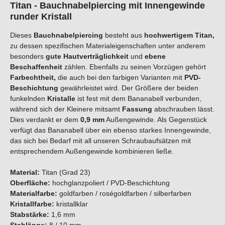
Titan - Bauchnabelpiercing mit Innengewinde
runder Kristall
Dieses
Bauchnabelpiercing
besteht aus
hochwertigem Titan,
zu dessen spezifischen Materialeigenschaften unter anderem
besonders
gute Hautverträglichkeit
und
ebene
Beschaffenheit
zählen. Ebenfalls zu seinen Vorzügen gehört
Farbechtheit,
die auch bei den farbigen Varianten mit
PVD-
Beschichtung
gewährleistet wird. Der Größere der beiden
funkelnden
Kristalle
ist fest mit dem Bananabell verbunden,
während sich der Kleinere mitsamt
Fassung
abschrauben lässt.
Dies verdankt er dem
0,9 mm
Außengewinde. Als Gegenstück
verfügt das Bananabell über ein ebenso starkes Innengewinde,
das sich bei Bedarf mit all unseren Schraubaufsätzen mit
entsprechendem Außengewinde kombinieren ließe.
Material:
Titan (Grad 23)
Oberfläche:
hochglanzpoliert / PVD-Beschichtung
Materialfarbe:
goldfarben / roségoldfarben / silberfarben
Kristallfarbe:
kristallklar
Stabstärke:
1,6 mm