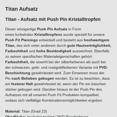
Titan Aufsatz
Titan - Aufsatz mit Push Pin Kristalltropfen
Dieser einzigartige
Push Pin Aufsatz
in Form
eines
funkelnden
Kristalltropfen
s
wurde speziell für unsere
Push Fit Piercings
entwickelt und besteht aus
hochwertigem
Titan,
das sich unter anderem durch
gute Hautverträglichkeit,
Farbechtheit
und
hohe Beständigkeit
auszeichnet. Ebenfalls
zu seinen spezifischen Materialeigenschaften gehört
Farbechtheit,
die sowohl bei der silberfarbenen als auch bei
der schwarzen, gold- und roségoldfarbenen Variante mit
PVD-
Beschichtung
gewährleistet wird. Zum Einsetzen muss der
Pin
nach Belieben
gebogen
werden. Es ist zu beachten, dass
ein
festerer Halt
gewährleistet ist, wenn der Pin ein bisschen
stärker gebogen wird. Darüber hinaus ist der Push Pin des
Aufsatzes mit all unseren Push Fit Produkten kompatibel,
sodass sich vielfältige Kombinationsmöglichkeiten ergeben.
Material:
Titan (Grad 23)
Oberfläche:
hochglanzpoliert / PVD-Beschichtung