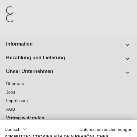
Information
Bezahlung und Lieferung
Unser Unternehmen
Über uns
Jobs
Impressum
AGB
Vertrag widerrufen
Datenschutz
Deutsch
Datenschutzbestimmungen
Cookie-Einstellungen
WIR NUTZEN COOKIES FÜR DEIN PERSÖNLICHES