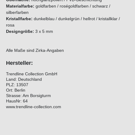
Materialfarbe:
goldfarben / roségoldfarben / schwarz /
silberfarben
Kristallfarbe:
dunkelblau / dunkelgrün / hellrot / kristallklar /
rosa
Designgröße:
3 x 5 mm
Alle Maße sind Zirka-Angaben
Hersteller:
Trendline Collection GmbH
Land: Deutschland
PLZ: 13507
Ort: Berlin
Strasse: Am Borsigturm
HausNr: 64
www.trendline-collection.com