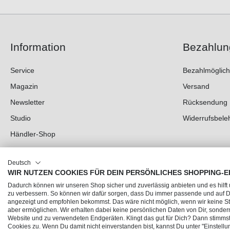
Information
Bezahlun
Service
Bezahlmöglich
Magazin
Versand
Newsletter
Rücksendung
Studio
Widerrufsbele
Händler-Shop
Deutsch
WIR NUTZEN COOKIES FÜR DEIN PERSÖNLICHES SHOPPING-E
Dadurch können wir unseren Shop sicher und zuverlässig anbieten und es hilft
zu verbessern. So können wir dafür sorgen, dass Du immer passende und auf
angezeigt und empfohlen bekommst. Das wäre nicht möglich, wenn wir keine Sta
aber ermöglichen. Wir erhalten dabei keine persönlichen Daten von Dir, sonder
Website und zu verwendeten Endgeräten. Klingt das gut für Dich? Dann stimmst 
© 2026 Trendline direkt GmbH & Co. KG – Alle Rechte vorbehalten
Cookies zu. Wenn Du damit nicht einverstanden bist, kannst Du unter "Einstellu