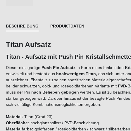
BESCHREIBUNG
PRODUKTDATEN
Titan Aufsatz
Titan - Aufsatz mit Push Pin Kristallschm
Dieser einzigartige
Push Pin Aufsatz
in Form eines funkelnden
Kri
entwickelt und besteht aus
hochwertigem Titan,
das sich unter a
auszeichnet. Ebenfalls zu seinen spezifischen Materialeigenschaft
bei der schwarzen, gold- und roségoldfarbenen Variante mit
PVD-B
muss der Pin
nach Belieben
gebogen
werden. Es ist zu beachten
stärker gebogen wird. Darüber hinaus ist der besagte Push Pin des
sich vielfältige Kombinationsmöglichkeiten ergeben.
Material:
Titan (Grad 23)
Oberfläche:
hochglanzpoliert / PVD-Beschichtung
Materialfarbe:
goldfarben / roségoldfarben / schwarz / silberfarben