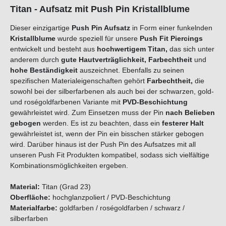
Titan - Aufsatz mit Push Pin Kristallblume
Dieser einzigartige
Push Pin Aufsatz
in Form einer
funkelnden
Kristallblume
wurde speziell für unsere
Push Fit Piercings
entwickelt und besteht aus
hochwertigem Titan,
das sich unter
anderem durch
gute Hautverträglichkeit, Farbechtheit
und
hohe Beständigkeit
auszeichnet. Ebenfalls zu seinen
spezifischen Materialeigenschaften gehört
Farbechtheit,
die
sowohl bei der silberfarbenen als auch bei der schwarzen, gold-
und roségoldfarbenen Variante mit
PVD-Beschichtung
gewährleistet wird. Zum Einsetzen muss der Pin
nach Belieben
gebogen
werden. Es ist zu beachten, dass ein
festerer Halt
gewährleistet ist, wenn der Pin ein bisschen stärker gebogen
wird. Darüber hinaus ist der Push Pin des Aufsatzes mit all
unseren Push Fit Produkten kompatibel, sodass sich vielfältige
Kombinationsmöglichkeiten ergeben.
Material:
Titan (Grad 23)
Oberfläche:
hochglanzpoliert / PVD-Beschichtung
Materialfarbe:
goldfarben / roségoldfarben / schwarz /
silberfarben